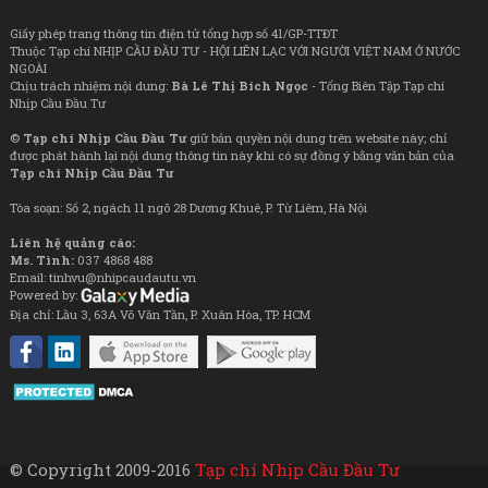
Giấy phép trang thông tin điện tử tổng hợp số 41/GP-TTĐT
Thuộc Tạp chí NHỊP CẦU ĐẦU TƯ - HỘI LIÊN LẠC VỚI NGƯỜI VIỆT NAM Ở NƯỚC
NGOÀI
Chịu trách nhiệm nội dung:
Bà Lê Thị Bích Ngọc
- Tổng Biên Tập Tạp chí
Nhịp Cầu Đầu Tư
©
Tạp chí Nhịp Cầu Đầu Tư
giữ bản quyền nội dung trên website này; chỉ
được phát hành lại nội dung thông tin này khi có sự đồng ý bằng văn bản của
Tạp chí Nhịp Cầu Đầu Tư
Tòa soạn: Số 2, ngách 11 ngõ 28 Dương Khuê, P. Từ Liêm, Hà Nội
Liên hệ quảng cáo:
Ms. Tình:
037 4868 488
Email: tinhvu@nhipcaudautu.vn
Powered by:
Địa chỉ: Lầu 3, 63A Võ Văn Tần, P. Xuân Hòa, TP. HCM
© Copyright 2009-2016
Tạp chí Nhịp Cầu Đầu Tư