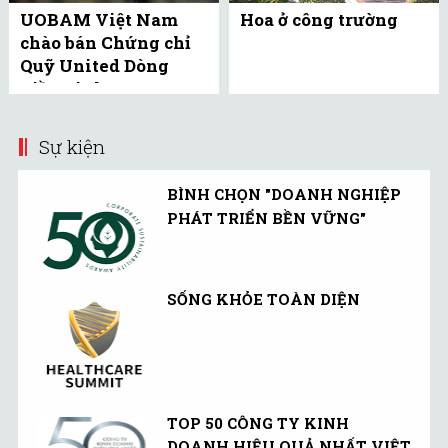
UOBAM Việt Nam
Hoa ở công trường
chào bán Chứng chỉ
Quỹ United Dòng
Tiền Linh Hoạt
(UMMF) ra công ...
Sự kiện
BÌNH CHỌN "DOANH NGHIỆP
PHÁT TRIỂN BỀN VỮNG"
SỐNG KHỎE TOÀN DIỆN
TOP 50 CÔNG TY KINH
DOANH HIỆU QUẢ NHẤT VIỆT