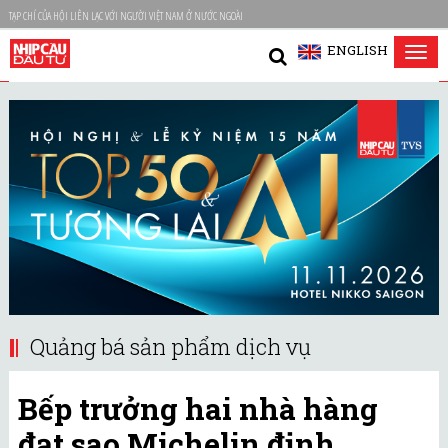
TẠP CHÍ CỦA HỘI LIÊN LẠC VỚI NGƯỜI VIỆT NAM Ở NƯỚC NGOÀI
ENGLISH
Tog
nav
Quảng bá sản phẩm dịch vụ
Bếp trưởng hai nhà hàng
đạt sao Michelin định