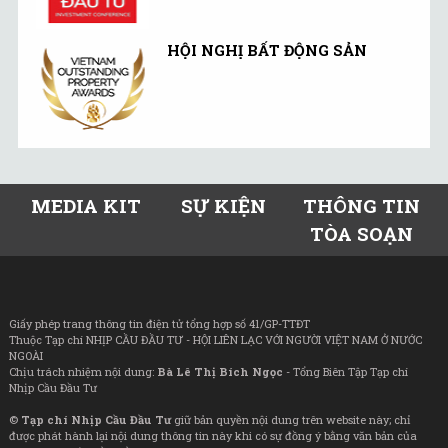
HỘI NGHỊ BẤT ĐỘNG SẢN
MEDIA KIT
SỰ KIỆN
THÔNG TIN
TÒA SOẠN
Giấy phép trang thông tin điện tử tổng hợp số 41/GP-TTĐT
Thuộc Tạp chí NHỊP CẦU ĐẦU TƯ - HỘI LIÊN LẠC VỚI NGƯỜI VIỆT NAM Ở NƯỚC
NGOÀI
Chịu trách nhiệm nội dung:
Bà Lê Thị Bích Ngọc
- Tổng Biên Tập Tạp chí
Nhịp Cầu Đầu Tư
©
Tạp chí Nhịp Cầu Đầu Tư
giữ bản quyền nội dung trên website này; chỉ
được phát hành lại nội dung thông tin này khi có sự đồng ý bằng văn bản của