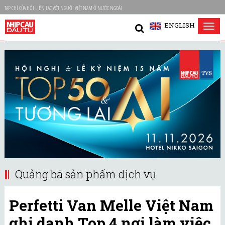
TẠP CHÍ CỦA HỘI LIÊN LẠC VỚI NGƯỜI VIỆT NAM Ở NƯỚC NGOÀI
ENGLISH
Tog
nav
Quảng bá sản phẩm dịch vụ
Perfetti Van Melle Việt Nam
ghi danh Top 4 nơi làm việc