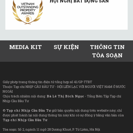
HỘI NGHỊ BẤT ĐỘNG SẢN
MEDIA KIT
SỰ KIỆN
THÔNG TIN
TÒA SOẠN
Giấy phép trang thông tin điện tử tổng hợp số 41/GP-TTĐT
Thuộc Tạp chí NHỊP CẦU ĐẦU TƯ - HỘI LIÊN LẠC VỚI NGƯỜI VIỆT NAM Ở NƯỚC
NGOÀI
Chịu trách nhiệm nội dung:
Bà Lê Thị Bích Ngọc
- Tổng Biên Tập Tạp chí
Nhịp Cầu Đầu Tư
©
Tạp chí Nhịp Cầu Đầu Tư
giữ bản quyền nội dung trên website này; chỉ
được phát hành lại nội dung thông tin này khi có sự đồng ý bằng văn bản của
Tạp chí Nhịp Cầu Đầu Tư
Tòa soạn: Số 2, ngách 11 ngõ 28 Dương Khuê, P. Từ Liêm, Hà Nội