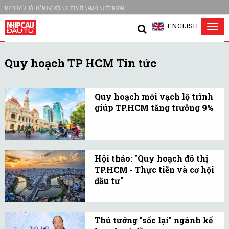
TẠP CHÍ CỦA HỘI LIÊN LẠC VỚI NGƯỜI VIỆT NAM Ở NƯỚC NGOÀI
ENGLISH
Tog
nav
Quy hoạch TP HCM Tin tức
Quy hoạch mới vạch lộ trình
giúp TP.HCM tăng trưởng 9%
Đã từng đóng góp 20%
GDP cả nước, TP.HCM kỳ
vọng củng cố vị trí dẫn
Hội thảo: "Quy hoạch đô thị
đầu nhờ bản quy hoạch
TP.HCM - Thực tiễn và cơ hội
mới được thông qua vào
đầu tư"
cuối năm 2024.
Hội thảo có sự tham gia
của lãnh đạo thành phố,
Thủ tướng "sốc lại" ngành kế
chuyên gia quy hoạch