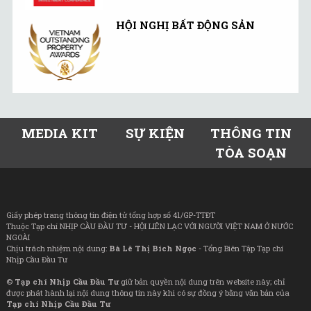
HỘI NGHỊ BẤT ĐỘNG SẢN
MEDIA KIT
SỰ KIỆN
THÔNG TIN
TÒA SOẠN
Giấy phép trang thông tin điện tử tổng hợp số 41/GP-TTĐT
Thuộc Tạp chí NHỊP CẦU ĐẦU TƯ - HỘI LIÊN LẠC VỚI NGƯỜI VIỆT NAM Ở NƯỚC
NGOÀI
Chịu trách nhiệm nội dung:
Bà Lê Thị Bích Ngọc
- Tổng Biên Tập Tạp chí
Nhịp Cầu Đầu Tư
©
Tạp chí Nhịp Cầu Đầu Tư
giữ bản quyền nội dung trên website này; chỉ
được phát hành lại nội dung thông tin này khi có sự đồng ý bằng văn bản của
Tạp chí Nhịp Cầu Đầu Tư