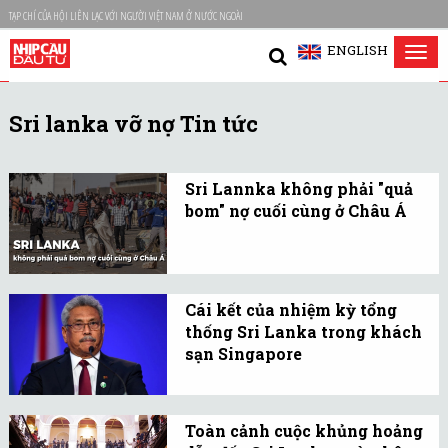
TẠP CHÍ CỦA HỘI LIÊN LẠC VỚI NGƯỜI VIỆT NAM Ở NƯỚC NGOÀI
ENGLISH
Tog
nav
Sri lanka vỡ nợ Tin tức
Sri Lannka không phải "quả
bom" nợ cuối cùng ở Châu Á
Tình trạng của Sri Lanka
và các quốc gia có thu
nhập trung bình khác
Cái kết của nhiệm kỳ tổng
không thỏa điều kiện cho
thống Sri Lanka trong khách
các cơ chế quốc tế về xóa
sạn Singapore
nợ.
Trong bối cảnh thiếu
lương thực, thuốc men,
Toàn cảnh cuộc khủng hoảng
nhiên liệu và những thứ