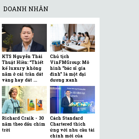
DOANH NHÂN
KTS Nguyễn Thái
Chủ tịch
Thuật Hiền: “Thiết
VinFMGroup: Mô
kế luxury không
hình "bác sĩ gia
nằm ở cái trần dát
đình" là một đại
vàng hay dát ...
dương xanh
Richard Craik - 30
Cách Standard
năm theo dấu chim
Chartered thích
trời
ứng với nhu cầu tài
chính mới của