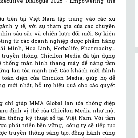
ecutive Dialogue 2025 - Empowering the
u tiên tại Việt Nam tập trung vào các xu
gành y tế, với sự tham gia của các chuyên
hìn sâu sắc và chiến lược đổi mới. Sự kiện
eting từ các doanh nghiệp dược phẩm hàng
i Minh, Hoa Linh, Herbalife, Pharmacity…
rợ truyền thông, Chicilon Media đã tận dụng
hệ thống màn hình thang máy để nâng tầm
 ứng lan tỏa mạnh mẽ. Các khách mời đánh
toàn diện của Chicilon Media, giúp họ dễ
ng mới nhất, hỗ trợ hiệu quả cho các quyết
g chỉ giúp MMA Global lan tỏa thông điệp
g định vị thế của Chicilon Media như một
ền thông kỹ thuật số tại Việt Nam. Với tầm
ợc phát triển bền vững, công ty sẽ tiếp tục
ược truyền thông sáng tạo, đồng hành cùng