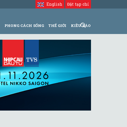
English
Đặt tạp chí
N
PHONG CÁCH SỐNG
THẾ GIỚI
KIỀU BÀO