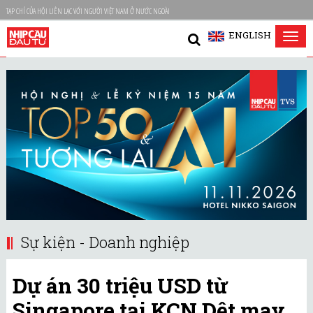
TẠP CHÍ CỦA HỘI LIÊN LẠC VỚI NGƯỜI VIỆT NAM Ở NƯỚC NGOÀI
ENGLISH
Tog
nav
Sự kiện - Doanh nghiệp
Dự án 30 triệu USD từ
Singapore tại KCN Dệt may