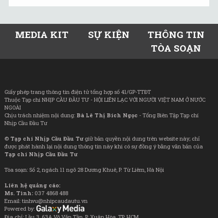
MEDIA KIT
SỰ KIỆN
THÔNG TIN
TÒA SOẠN
Giấy phép trang thông tin điện tử tổng hợp số 41/GP-TTĐT
Thuộc Tạp chí NHỊP CẦU ĐẦU TƯ - HỘI LIÊN LẠC VỚI NGƯỜI VIỆT NAM Ở NƯỚC
NGOÀI
Chịu trách nhiệm nội dung:
Bà Lê Thị Bích Ngọc
- Tổng Biên Tập Tạp chí
Nhịp Cầu Đầu Tư
©
Tạp chí Nhịp Cầu Đầu Tư
giữ bản quyền nội dung trên website này; chỉ
được phát hành lại nội dung thông tin này khi có sự đồng ý bằng văn bản của
Tạp chí Nhịp Cầu Đầu Tư
Tòa soạn: Số 2, ngách 11 ngõ 28 Dương Khuê, P. Từ Liêm, Hà Nội
Liên hệ quảng cáo:
Ms. Tình:
037 4868 488
Email: tinhvu@nhipcaudautu.vn
Powered by:
Địa chỉ: Lầu 3, 63A Võ Văn Tần, P. Xuân Hòa, TP. HCM