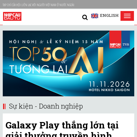
TẠP CHÍ CỦA HỘI LIÊN LẠC VỚI NGƯỜI VIỆT NAM Ở NƯỚC NGOÀI
ENGLISH
Tog
nav
Sự kiện - Doanh nghiệp
Galaxy Play thắng lớn tại
giải thưởng truyền hình