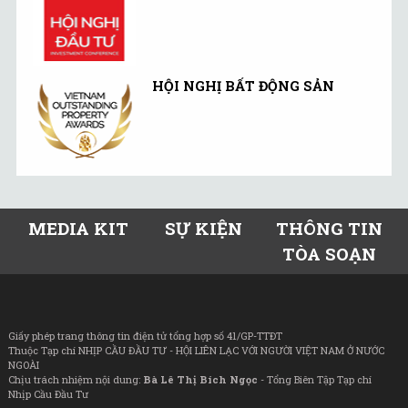
HỘI NGHỊ BẤT ĐỘNG SẢN
MEDIA KIT
SỰ KIỆN
THÔNG TIN
TÒA SOẠN
Giấy phép trang thông tin điện tử tổng hợp số 41/GP-TTĐT
Thuộc Tạp chí NHỊP CẦU ĐẦU TƯ - HỘI LIÊN LẠC VỚI NGƯỜI VIỆT NAM Ở NƯỚC
NGOÀI
Chịu trách nhiệm nội dung:
Bà Lê Thị Bích Ngọc
- Tổng Biên Tập Tạp chí
Nhịp Cầu Đầu Tư