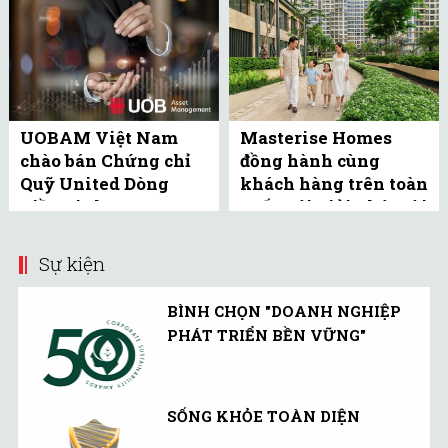
UOBAM Việt Nam
Masterise Homes
chào bán Chứng chỉ
đồng hành cùng
Quỹ United Dòng
khách hàng trên toàn
Tiền Linh Hoạt
quốc với giải pháp tài
(UMMF) ra công ...
chính ưu ...
Sự kiện
BÌNH CHỌN "DOANH NGHIỆP
PHÁT TRIỂN BỀN VỮNG"
SỐNG KHỎE TOÀN DIỆN