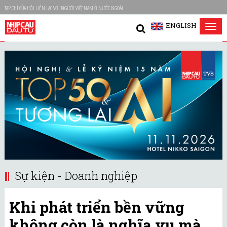
TẠP CHÍ CỦA HỘI LIÊN LẠC VỚI NGƯỜI VIỆT NAM Ở NƯỚC NGOÀI
ENGLISH
Tog
nav
Sự kiện - Doanh nghiệp
Khi phát triển bền vững
không còn là nghĩa vụ mà