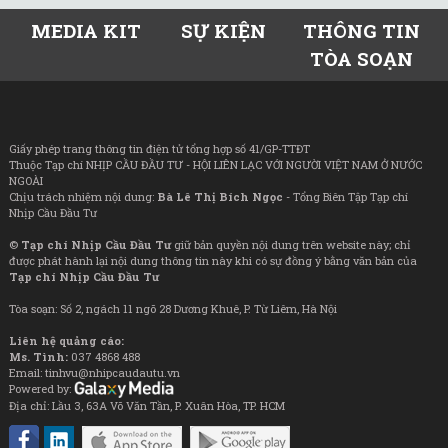
MEDIA KIT
SỰ KIỆN
THÔNG TIN
TÒA SOẠN
Giấy phép trang thông tin điện tử tổng hợp số 41/GP-TTĐT
Thuộc Tạp chí NHỊP CẦU ĐẦU TƯ - HỘI LIÊN LẠC VỚI NGƯỜI VIỆT NAM Ở NƯỚC
NGOÀI
Chịu trách nhiệm nội dung:
Bà Lê Thị Bích Ngọc
- Tổng Biên Tập Tạp chí
Nhịp Cầu Đầu Tư
©
Tạp chí Nhịp Cầu Đầu Tư
giữ bản quyền nội dung trên website này; chỉ
được phát hành lại nội dung thông tin này khi có sự đồng ý bằng văn bản của
Tạp chí Nhịp Cầu Đầu Tư
Tòa soạn: Số 2, ngách 11 ngõ 28 Dương Khuê, P. Từ Liêm, Hà Nội
Liên hệ quảng cáo:
Ms. Tình:
037 4868 488
Email: tinhvu@nhipcaudautu.vn
Powered by:
Địa chỉ: Lầu 3, 63A Võ Văn Tần, P. Xuân Hòa, TP. HCM