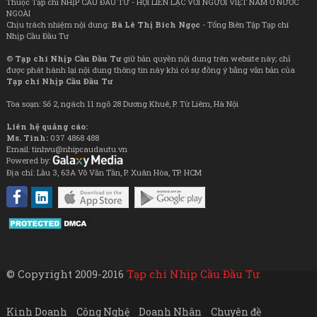
Thuộc Tạp chí NHỊP CẦU ĐẦU TƯ - HỘI LIÊN LẠC VỚI NGƯỜI VIỆT NAM Ở NƯỚC
NGOÀI
Chịu trách nhiệm nội dung:
Bà Lê Thị Bích Ngọc
- Tổng Biên Tập Tạp chí
Nhịp Cầu Đầu Tư
©
Tạp chí Nhịp Cầu Đầu Tư
giữ bản quyền nội dung trên website này; chỉ
được phát hành lại nội dung thông tin này khi có sự đồng ý bằng văn bản của
Tạp chí Nhịp Cầu Đầu Tư
Tòa soạn: Số 2, ngách 11 ngõ 28 Dương Khuê, P. Từ Liêm, Hà Nội
Liên hệ quảng cáo:
Ms. Tình:
037 4868 488
Email: tinhvu@nhipcaudautu.vn
Powered by:
Địa chỉ: Lầu 3, 63A Võ Văn Tần, P. Xuân Hòa, TP. HCM
© Copyright 2009-2016
Tạp chí Nhịp Cầu Đầu Tư
Kinh Doanh
Công Nghệ
Doanh Nhân
Chuyên đề