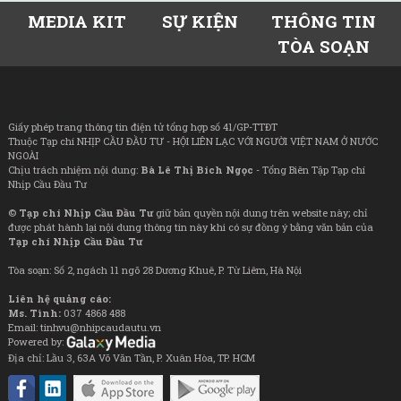
MEDIA KIT
SỰ KIỆN
THÔNG TIN
TÒA SOẠN
Giấy phép trang thông tin điện tử tổng hợp số 41/GP-TTĐT
Thuộc Tạp chí NHỊP CẦU ĐẦU TƯ - HỘI LIÊN LẠC VỚI NGƯỜI VIỆT NAM Ở NƯỚC
NGOÀI
Chịu trách nhiệm nội dung:
Bà Lê Thị Bích Ngọc
- Tổng Biên Tập Tạp chí
Nhịp Cầu Đầu Tư
©
Tạp chí Nhịp Cầu Đầu Tư
giữ bản quyền nội dung trên website này; chỉ
được phát hành lại nội dung thông tin này khi có sự đồng ý bằng văn bản của
Tạp chí Nhịp Cầu Đầu Tư
Tòa soạn: Số 2, ngách 11 ngõ 28 Dương Khuê, P. Từ Liêm, Hà Nội
Liên hệ quảng cáo:
Ms. Tình:
037 4868 488
Email: tinhvu@nhipcaudautu.vn
Powered by:
Địa chỉ: Lầu 3, 63A Võ Văn Tần, P. Xuân Hòa, TP. HCM