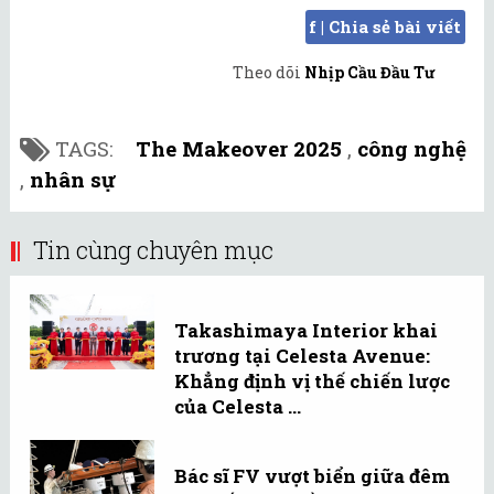
f | Chia sẻ bài viết
Theo dõi
Nhịp Cầu Đầu Tư
TAGS:
The Makeover 2025
,
công nghệ
,
nhân sự
Tin cùng chuyên mục
Takashimaya Interior khai
trương tại Celesta Avenue:
Khẳng định vị thế chiến lược
của Celesta ...
Bác sĩ FV vượt biển giữa đêm