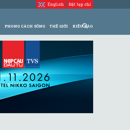
English
Đặt tạp chí
N
PHONG CÁCH SỐNG
THẾ GIỚI
KIỀU BÀO