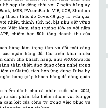
n hệ hợp tác đồng thời với 7 ngân hàng uy
 Bank, MSB, PVcomBank, VIB, UOB, Shinhan
g thách thức do Covid-19 gây ra vừa qua,
 với nhiều thành tích nổi bật như giữ vững
Banca Việt Nam, tăng trưởng 18% so với năm
g APE, chiếm hơn 50% tổng doanh thu của
hách hàng làm trọng tâm và đổi mới công
 các ngân hàng đối tác triển khai nhiều
iệm dành cho khách hàng, như PRURewards
àng thân thiết, ứng dụng công nghệ trong
hiểm (e-Claim), tích hợp ứng dụng Pulse by
c ngân hàng giúp khách hàng dễ dàng quản
o hiểm dành cho cá nhân, cuối năm 2021,
ng ra sản phẩm bảo hiểm nhóm với tên gọi
 cam kết của công ty trong việc phục vụ
 tác ngân hàng tốt hơn.