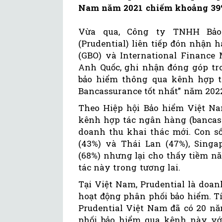
Nam năm 2021 chiếm khoảng 39%
Vừa qua, Công ty TNHH Bảo
(Prudential) liên tiếp đón nhận h
(GBO) và International Finance 
Anh Quốc, ghi nhận đóng góp tr
bảo hiểm thông qua kênh hợp t
Bancassurance tốt nhất” năm 2022
Theo Hiệp hội Bảo hiểm Việt Na
kênh hợp tác ngân hàng (bancas
doanh thu khai thác mới. Con số
(43%) và Thái Lan (47%), Singap
(68%) nhưng lại cho thấy tiềm n
tác này trong tương lai.
Tại Việt Nam, Prudential là doa
hoạt động phân phối bảo hiểm. T
Prudential Việt Nam đã có 20 nă
phối bảo hiểm qua kênh này vớ