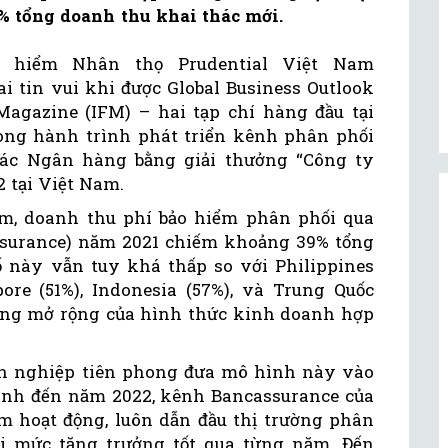
 tổng doanh thu khai thác mới.
 hiểm Nhân thọ Prudential Việt Nam
ai tin vui khi được Global Business Outlook
Magazine (IFM) – hai tạp chí hàng đầu tại
ong hành trình phát triển kênh phân phối
ác Ngân hàng bằng giải thưởng “Công ty
 tại Việt Nam.
m, doanh thu phí bảo hiểm phân phối qua
surance) năm 2021 chiếm khoảng 39% tổng
 này vẫn tuy khá thấp so với Philippines
ore (51%), Indonesia (57%), và Trung Quốc
ăng mở rộng của hình thức kinh doanh hợp
nh nghiệp tiên phong đưa mô hình này vào
ính đến năm 2022, kênh Bancassurance của
m hoạt động, luôn dẫn đầu thị trường phân
i mức tăng trưởng tốt qua từng năm. Đến