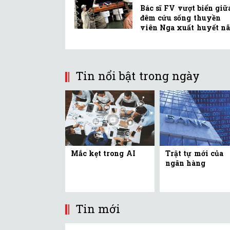
Bác sĩ FV vượt biển giữ
đêm cứu sống thuyền
viên Nga xuất huyết nã
Tin nổi bật trong ngày
Mắc kẹt trong AI
Trật tự mới của
ngân hàng
Tin mới