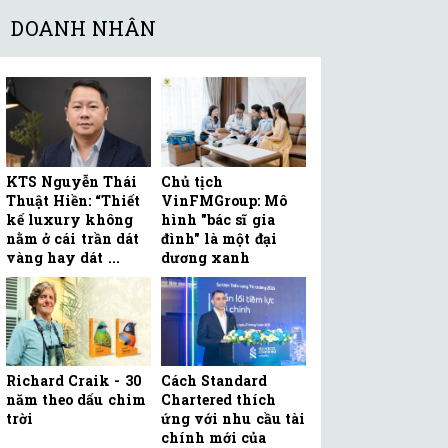
DOANH NHÂN
KTS Nguyễn Thái
Chủ tịch
Thuật Hiền: “Thiết
VinFMGroup: Mô
kế luxury không
hình "bác sĩ gia
nằm ở cái trần dát
đình" là một đại
vàng hay dát ...
dương xanh
Richard Craik - 30
Cách Standard
năm theo dấu chim
Chartered thích
trời
ứng với nhu cầu tài
chính mới của