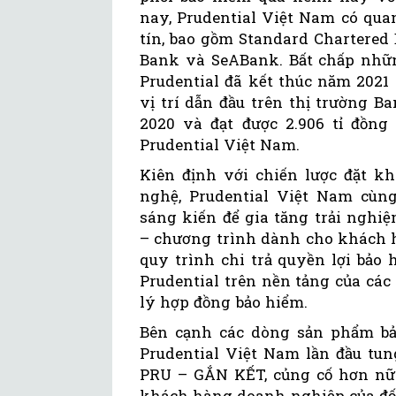
nay, Prudential Việt Nam có qua
tín, bao gồm Standard Chartered
Bank và SeABank. Bất chấp nhữn
Prudential đã kết thúc năm 2021
vị trí dẫn đầu trên thị trường 
2020 và đạt được 2.906 tỉ đồn
Prudential Việt Nam.
Kiên định với chiến lược đặt k
nghệ, Prudential Việt Nam cùng
sáng kiến để gia tăng trải ngh
– chương trình dành cho khách h
quy trình chi trả quyền lợi bảo 
Prudential trên nền tảng của cá
lý hợp đồng bảo hiểm.
Bên cạnh các dòng sản phẩm bả
Prudential Việt Nam lần đầu tu
PRU – GẮN KẾT, củng cố hơn nữa
khách hàng doanh nghiệp của đối