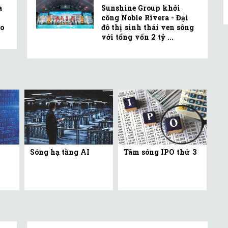
a
Sunshine Group khởi
công Noble Rivera - Đại
o
đô thị sinh thái ven sông
với tổng vốn 2 tỷ ...
Sóng hạ tầng AI
Tâm sóng IPO thứ 3