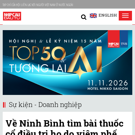
TẠP CHÍ CỦA HỘI LIÊN LẠC VỚI NGƯỜI VIỆT NAM Ở NƯỚC NGOÀI
ENGLISH
Tog
nav
Sự kiện - Doanh nghiệp
Về Ninh Bình tìm bài thuốc
cổ điều trị ho do viêm phế