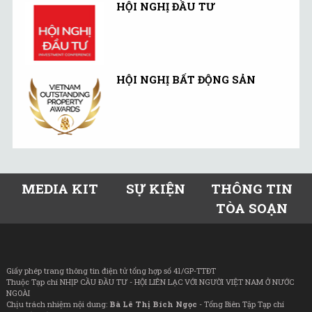
HỘI NGHỊ ĐẦU TƯ
HỘI NGHỊ BẤT ĐỘNG SẢN
MEDIA KIT
SỰ KIỆN
THÔNG TIN
TÒA SOẠN
Giấy phép trang thông tin điện tử tổng hợp số 41/GP-TTĐT
Thuộc Tạp chí NHỊP CẦU ĐẦU TƯ - HỘI LIÊN LẠC VỚI NGƯỜI VIỆT NAM Ở NƯỚC
NGOÀI
Chịu trách nhiệm nội dung:
Bà Lê Thị Bích Ngọc
- Tổng Biên Tập Tạp chí