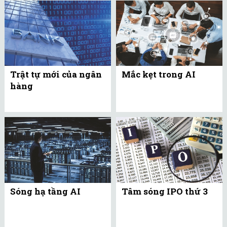
Trật tự mới của ngân
Mắc kẹt trong AI
hàng
Sóng hạ tầng AI
Tâm sóng IPO thứ 3