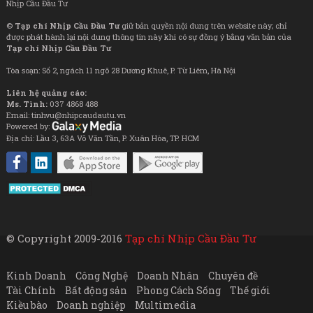
Nhịp Cầu Đầu Tư
©
Tạp chí Nhịp Cầu Đầu Tư
giữ bản quyền nội dung trên website này; chỉ
được phát hành lại nội dung thông tin này khi có sự đồng ý bằng văn bản của
Tạp chí Nhịp Cầu Đầu Tư
Tòa soạn: Số 2, ngách 11 ngõ 28 Dương Khuê, P. Từ Liêm, Hà Nội
Liên hệ quảng cáo:
Ms. Tình:
037 4868 488
Email: tinhvu@nhipcaudautu.vn
Powered by:
Địa chỉ: Lầu 3, 63A Võ Văn Tần, P. Xuân Hòa, TP. HCM
© Copyright 2009-2016
Tạp chí Nhịp Cầu Đầu Tư
Kinh Doanh
Công Nghệ
Doanh Nhân
Chuyên đề
Tài Chính
Bất động sản
Phong Cách Sống
Thế giới
Kiều bào
Doanh nghiệp
Multimedia