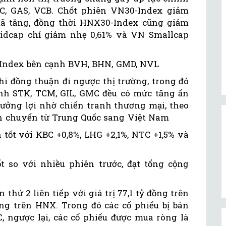
C, GAS, VCB. Chốt phiên VN30-Index giảm
mã tăng, đồng thời HNX30-Index cũng giảm
Midcap chỉ giảm nhẹ 0,61% và VN Smallcap
rợ Index bên cạnh BVH, BHN, GMD, NVL
i đồng thuận đi ngược thị trường, trong đó
nh STK, TCM, GIL, GMC đều có mức tăng ấn
hưởng lợi nhờ chiến tranh thương mại, theo
h chuyển từ Trung Quốc sang Việt Nam
tốt với KBC +0,8%, LHG +2,1%, NTC +1,5% và
 so với nhiều phiên trước, đạt tổng cộng
 thứ 2 liên tiếp với giá trị 77,1 tỷ đồng trên
g trên HNX. Trong đó các cổ phiếu bị bán
, ngược lại, các cổ phiếu được mua ròng là