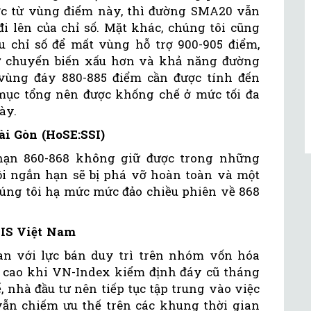
ược từ vùng điểm này, thì đường SMA20 vẫn
đi lên của chỉ số. Mặt khác, chúng tôi cũng
u chỉ số để mất vùng hỗ trợ 900-905 điểm,
sự chuyển biến xấu hơn và khả năng đường
vùng đáy 880-885 điểm cần được tính đến
mục tổng nên được khống chế ở mức tối đa
ày.
i Gòn (HoSE:SSI)
hạn 860-868 không giữ được trong những
hồi ngắn hạn sẽ bị phá vỡ hoàn toàn và một
húng tôi hạ mức mức đảo chiều phiên về 868
IS Việt Nam
an với lực bán duy trì trên nhóm vốn hóa
ng cao khi VN-Index kiểm định đáy cũ tháng
, nhà đầu tư nên tiếp tục tập trung vào việc
 vẫn chiếm ưu thế trên các khung thời gian