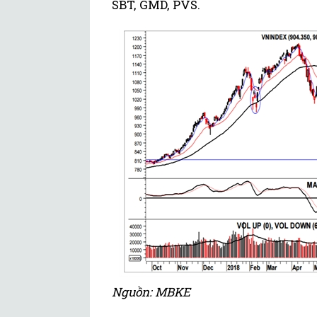
SBT, GMD, PVS.
Nguồn: MBKE