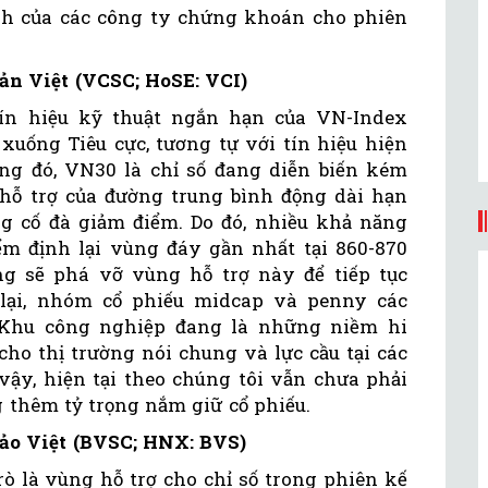
nh của các công ty chứng khoán cho phiên
n Việt (VCSC; HoSE: VCI)
tín hiệu kỹ thuật ngắn hạn của VN-Index
xuống Tiêu cực, tương tự với tín hiệu hiện
ng đó, VN30 là chỉ số đang diễn biến kém
hỗ trợ của đường trung bình động dài hạn
g cố đà giảm điểm. Do đó, nhiều khả năng
iểm định lại vùng đáy gần nhất tại 860-870
g sẽ phá vỡ vùng hỗ trợ này để tiếp tục
lại, nhóm cổ phiếu midcap và penny các
Khu công nghiệp đang là những niềm hi
cho thị trường nói chung và lực cầu tại các
vậy, hiện tại theo chúng tôi vẫn chưa phải
g thêm tỷ trọng nắm giữ cổ phiếu.
ảo Việt (BVSC; HNX: BVS)
ò là vùng hỗ trợ cho chỉ số trong phiên kế