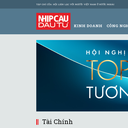
TẠP CHÍ CỦA HỘI LIÊN LẠC VỚI NGƯỜI VIỆT NAM Ở NƯỚC NGOÀI
KINH DOANH
CÔNG NG
Tài Chính