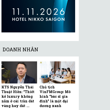
DOANH NHÂN
KTS Nguyễn Thái
Chủ tịch
Thuật Hiền: “Thiết
VinFMGroup: Mô
kế luxury không
hình "bác sĩ gia
nằm ở cái trần dát
đình" là một đại
vàng hay dát ...
dương xanh