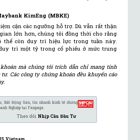
 Maybank KimEng (MBKE)
 tiệm cận các ngưỡng hỗ trợ. Dù vẫn rất thận
gian lớn hơn, chúng tôi đồng thời cho rằng
thể còn duy trì hiệu lực trong tuần này.
uy trì một tỷ trong cổ phiếu ở mức trung
khoán mà chúng tôi trích dẫn chỉ mang tính
u tư. Các công ty chứng khoán đều khuyến cáo
y.
ư, Bất Động Sản, tin nhanh kinh tế chứng
oanh Nghiệp tại Fanpage.
Theo dõi
Nhịp Cầu Đầu Tư
IS Vietnam