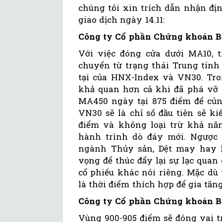
chúng tôi xin trích dẫn nhận đị
giao dịch ngày 14.11:
Công ty Cổ phần Chứng khoán Bả
Với việc đóng cửa dưới MA10, 
chuyển từ trạng thái Trung tính 
tại của HNX-Index và VN30. Tro
khả quan hơn cả khi đã phá vỡ 
MA450 ngày tại 875 điểm để củn
VN30 sẽ là chỉ số đầu tiên sẽ k
điểm và không loại trừ khả năn
hành trình dò đáy mới. Ngược 
ngành Thủy sản, Dệt may hay 
vọng để thúc đẩy lại sự lạc quan 
cổ phiếu khác nói riêng. Mặc dù 
là thời điểm thích hợp để gia tăn
Công ty Cổ phần Chứng khoán B
Vùng 900-905 điểm sẽ đóng vai tr