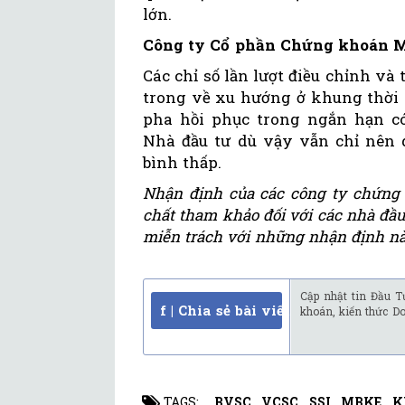
lớn.
Công ty Cổ phần Chứng khoán
Các chỉ số lần lượt điều chỉnh và
trong về xu hướng ở khung thời 
pha hồi phục trong ngắn hạn có 
Nhà đầu tư dù vậy vẫn chỉ nên d
bình thấp.
Nhận định của các công ty chứng 
chất tham khảo đối với các nhà đầ
miễn trách với những nhận định nà
Cập nhật tin Đầu T
f | Chia sẻ bài viết
khoán, kiến thức D
TAGS:
BVSC
,
VCSC
,
SSI
,
MBKE
,
K