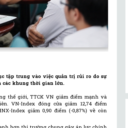
c tập trung vào việc quản trị rủi ro do sự
 các khung thời gian lớn.
ường thế giới, TTCK VN giảm điểm mạnh và
hiên. VN-Index đóng cửa giảm 12,74 điểm
HNX-Index giảm 0,90 điểm (-0,87%) về còn
nh hơn thị trường chung gây áp lực chính