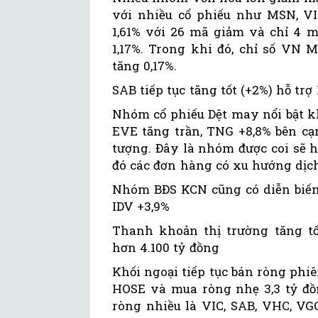
với nhiều cổ phiếu như MSN, VI
1,61% với 26 mã giảm và chỉ 4 
1,17%. Trong khi đó, chỉ số VN 
tăng 0,17%.
SAB tiếp tục tăng tốt (+2%) hỗ t
Nhóm cổ phiếu Dệt may nổi bật kh
EVE tăng trần, TNG +8,8% bên cạ
tượng. Đây là nhóm được coi sẽ 
đó các đơn hàng có xu hướng dịc
Nhóm BĐS KCN cũng có diễn biến 
IDV +3,9%
Thanh khoản thị trường tăng tốt
hơn 4.100 tỷ đồng
Khối ngoại tiếp tục bán ròng phiên
HOSE và mua ròng nhẹ 3,3 tỷ đồn
ròng nhiều là VIC, SAB, VHC, VGC