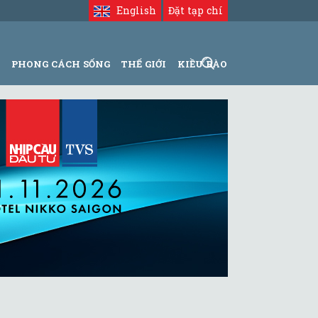
English
Đặt tạp chí
N
PHONG CÁCH SỐNG
THẾ GIỚI
KIỀU BÀO