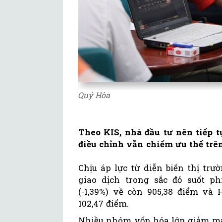
Quý Hòa
Theo KIS, nhà đầu tư nên tiếp tụ
điều chỉnh vẫn chiếm ưu thế trên
Chịu áp lực từ diễn biến thị tr
giao dịch trong sắc đỏ suốt p
(-1,39%) về còn 905,38 điểm và 
102,47 điểm.
Nhiều nhóm vốn hóa lớn giảm mạ