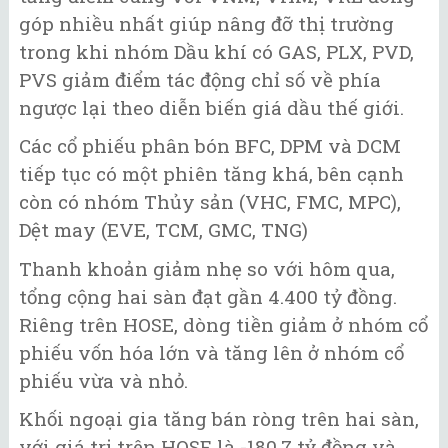
góp nhiều nhất giúp nâng đỡ thị trường
trong khi nhóm Dầu khí có GAS, PLX, PVD,
PVS giảm điểm tác động chỉ số về phía
ngược lại theo diễn biến giá dầu thế giới.
Các cổ phiếu phân bón BFC, DPM và DCM
tiếp tục có một phiên tăng khá, bên cạnh
còn có nhóm Thủy sản (VHC, FMC, MPC),
Dệt may (EVE, TCM, GMC, TNG)
Thanh khoản giảm nhẹ so với hôm qua,
tổng cộng hai sàn đạt gần 4.400 tỷ đồng.
Riêng trên HOSE, dòng tiền giảm ở nhóm cổ
phiếu vốn hóa lớn và tăng lên ở nhóm cổ
phiếu vừa và nhỏ.
Khối ngoại gia tăng bán ròng trên hai sàn,
với giá trị trên HOSE là -180.7 tỷ đồng và