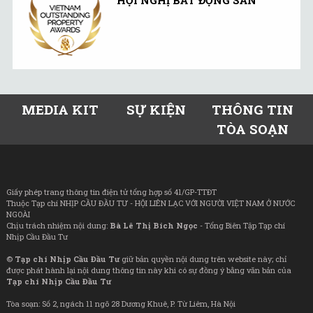
HỘI NGHỊ BẤT ĐỘNG SẢN
MEDIA KIT
SỰ KIỆN
THÔNG TIN
TÒA SOẠN
Giấy phép trang thông tin điện tử tổng hợp số 41/GP-TTĐT
Thuộc Tạp chí NHỊP CẦU ĐẦU TƯ - HỘI LIÊN LẠC VỚI NGƯỜI VIỆT NAM Ở NƯỚC
NGOÀI
Chịu trách nhiệm nội dung:
Bà Lê Thị Bích Ngọc
- Tổng Biên Tập Tạp chí
Nhịp Cầu Đầu Tư
©
Tạp chí Nhịp Cầu Đầu Tư
giữ bản quyền nội dung trên website này; chỉ
được phát hành lại nội dung thông tin này khi có sự đồng ý bằng văn bản của
Tạp chí Nhịp Cầu Đầu Tư
Tòa soạn: Số 2, ngách 11 ngõ 28 Dương Khuê, P. Từ Liêm, Hà Nội