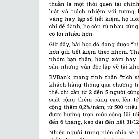
thuần là một thói quen tài chín
luật và trách nhiệm với tương l
vàng hay lập sổ tiết kiệm, họ luô
chỉ để dành, họ còn rủ nhau cùng 
có lời nhiều hơn.
Giờ đây, bài học đó đang được “h
hơn gửi tiết kiệm theo nhóm. Tha
nhóm bạn thân, hàng xóm hay 
sản, nhưng vẫn độc lập về tài kh
BVBank mang tinh thần “tích sả
khách hàng thông qua chương trì
thể, chỉ cần từ 2 đến 5 người cùng
suất cộng thêm càng cao, lên tớ
cộng thêm 0,2%/năm; từ 500 triệu 
được hưởng trọn mức cộng lãi tố
đến 6 tháng, kéo dài đến hết 31/12
Nhiều người trung niên chia sẻ r