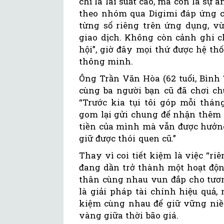
chỉ là lãi suất cao, mà còn là sự 
theo nhóm qua Digimi đáp ứng cả
từng sổ riêng trên ứng dụng, v
giao dịch. Không còn cảnh ghi c
hội”, giờ đây mọi thứ được hệ t
thông minh.
Ông Trần Văn Hòa (62 tuổi, Bình 
cùng ba người bạn cũ đã chơi c
“Trước kia tụi tôi góp mỗi thán
gom lại gửi chung để nhận thêm ư
tiền của mình mà vẫn được hưởng
giữ được thói quen cũ.”
Thay vì coi tiết kiệm là việc “ri
đang dần trở thành một hoạt độn
thân cùng nhau vun đắp cho tươn
là giải pháp tài chính hiệu quả, 
kiệm cùng nhau để giữ vững niềm
vàng giữa thời bão giá.