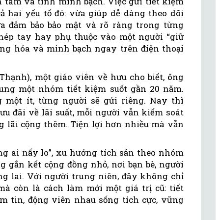
an tâm và tính minh bạch. Việc gửi tiết kiệm
 hai yếu tố đó: vừa giúp dễ dàng theo dõi
ừa đảm bảo bảo mật và rõ ràng trong từng
hép tay hay phụ thuộc vào một người “giữ
hống hóa và minh bạch ngay trên điện thoại
Thạnh), một giáo viên về hưu cho biết, ông
hung một nhóm tiết kiệm suốt gần 20 năm.
g một ít, từng người sẽ gửi riêng. Nay thì
u đãi về lãi suất, mỗi người vẫn kiểm soát
 lãi cộng thêm. Tiện lợi hơn nhiều mà vẫn
êng ai nấy lo”, xu hướng tích sản theo nhóm
g gắn kết cộng đồng nhỏ, nơi bạn bè, người
g lai. Với người trung niên, đây không chỉ
mà còn là cách làm mới một giá trị cũ: tiết
 tin, động viên nhau sống tích cực, vững