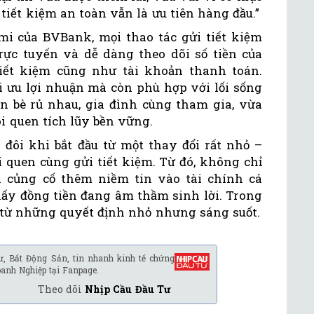
 tiết kiệm an toàn vẫn là ưu tiên hàng đầu.”
i của BVBank, mọi thao tác gửi tiết kiệm
ực tuyến và dễ dàng theo dõi số tiền của
tiết kiệm cũng như tài khoản thanh toán.
i ưu lợi nhuận mà còn phù hợp với lối sống
ạn bè rủ nhau, gia đình cùng tham gia, vừa
ói quen tích lũy bền vững.
đôi khi bắt đầu từ một thay đổi rất nhỏ –
 quen cùng gửi tiết kiệm. Từ đó, không chỉ
n củng cố thêm niềm tin vào tài chính cá
hấy đồng tiền đang âm thầm sinh lời. Trong
ời từ những quyết định nhỏ nhưng sáng suốt.
ư, Bất Động Sản, tin nhanh kinh tế chứng
oanh Nghiệp tại Fanpage.
Theo dõi
Nhịp Cầu Đầu Tư