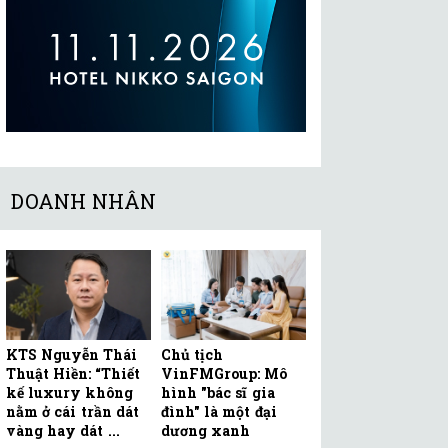
DOANH NHÂN
KTS Nguyễn Thái
Chủ tịch
Thuật Hiền: “Thiết
VinFMGroup: Mô
kế luxury không
hình "bác sĩ gia
nằm ở cái trần dát
đình" là một đại
vàng hay dát ...
dương xanh