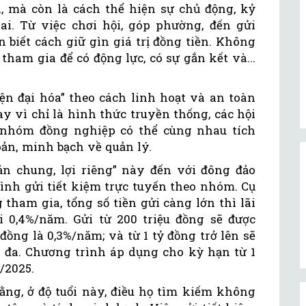
h, mà còn là cách thể hiện sự chủ động, kỷ
ai. Từ việc chơi hội, góp phường, đến gửi
n biết cách giữ gìn giá trị đồng tiền. Không
tham gia để có động lực, có sự gắn kết và...
iện đại hóa” theo cách linh hoạt và an toàn
y vì chỉ là hình thức truyền thống, các hội
nhóm đồng nghiệp có thể cùng nhau tích
oản, minh bạch về quản lý.
n chung, lợi riêng” này đến với đông đảo
nh gửi tiết kiệm trực tuyến theo nhóm. Cụ
 tham gia, tổng số tiền gửi càng lớn thì lãi
i 0,4%/năm. Gửi từ 200 triệu đồng sẽ được
đồng là 0,3%/năm; và từ 1 tỷ đồng trở lên sẽ
i đa. Chương trình áp dụng cho kỳ hạn từ 1
/2025.
ằng, ở độ tuổi này, điều họ tìm kiếm không