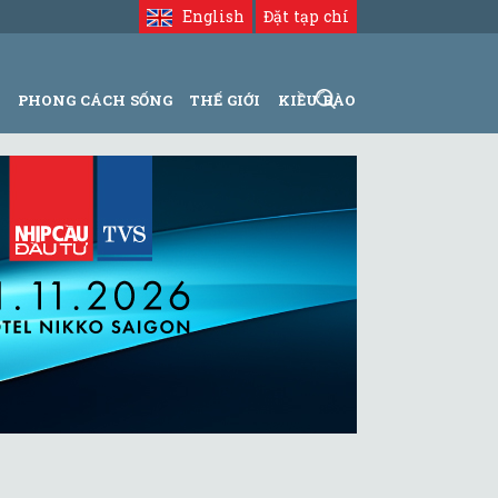
English
Đặt tạp chí
N
PHONG CÁCH SỐNG
THẾ GIỚI
KIỀU BÀO