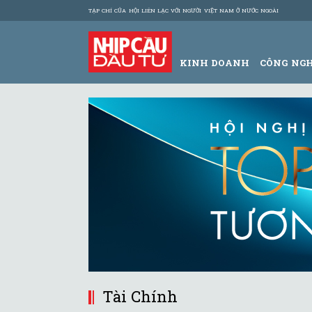
TẠP CHÍ CỦA HỘI LIÊN LẠC VỚI NGƯỜI VIỆT NAM Ở NƯỚC NGOÀI
KINH DOANH
CÔNG NG
Tài Chính