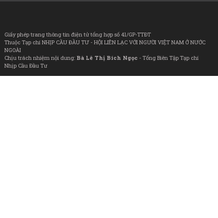
Giấy phép trang thông tin điện tử tổng hợp số 41/GP-TTĐT
Thuộc Tạp chí NHỊP CẦU ĐẦU TƯ - HỘI LIÊN LẠC VỚI NGƯỜI VIỆT NAM Ở NƯỚC
NGOÀI
Chịu trách nhiệm nội dung:
Bà Lê Thị Bích Ngọc
- Tổng Biên Tập Tạp chí
Nhịp Cầu Đầu Tư
©
Tạp chí Nhịp Cầu Đầu Tư
giữ bản quyền nội dung trên website này; chỉ
được phát hành lại nội dung thông tin này khi có sự đồng ý bằng văn bản của
Tạp chí Nhịp Cầu Đầu Tư
Tòa soạn: Số 2, ngách 11 ngõ 28 Dương Khuê, P. Từ Liêm, Hà Nội
Liên hệ quảng cáo:
Ms. Tình:
037 4868 488
Email: tinhvu@nhipcaudautu.vn
Powered by:
Địa chỉ: Lầu 3, 63A Võ Văn Tần, P. Xuân Hòa, TP. HCM