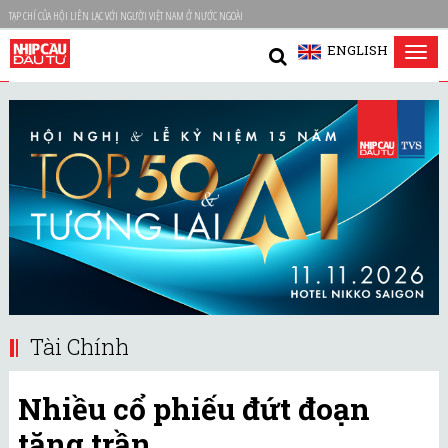
TẠP CHÍ CỦA HỘI LIÊN LẠC VỚI NGƯỜI VIỆT NAM Ở NƯỚC NGOÀI
ENGLISH
Tog
nav
Tài Chính
Nhiều cổ phiếu đứt đoạn
tăng trần