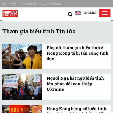
TẠP CHÍ CỦA HỘI LIÊN LẠC VỚI NGƯỜI VIỆT NAM Ở NƯỚC NGOÀI
ENGLISH
Tog
nav
Tham gia biểu tình Tin tức
Phụ nữ tham gia biểu tình ở
Hong Kong tố bị tấn công tình
dục
Tổ chức Ân xá quốc tế đã
cáo buộc cảnh sát Hong
Người Nga bất ngờ biểu tình
Kong "không hoàn thành
lớn phản đối can thiệp
nhiệm vụ" bảo vệ người
Ukraine
biểu tình trong buổi tối
Đây được coi là cuộc biểu
ngày thứ Sáu.
tình lớn nhất trong vòng
Hong Kong bùng nổ biểu tình
nửa năm qua.