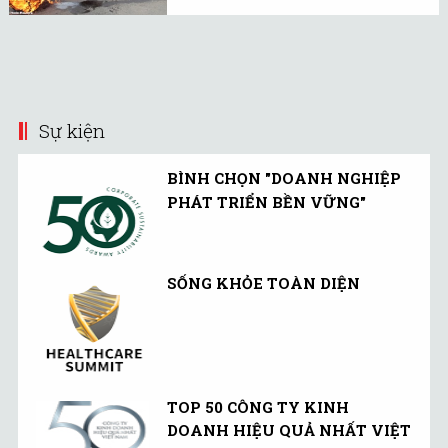
Trùng Khánh.
nghìn người dân trên
khắp Indonesia đã tham
gia biểu tình phản đối
chính sách tăng giá xăng
của chính phủ.
Sự kiện
BÌNH CHỌN "DOANH NGHIỆP
PHÁT TRIỂN BỀN VỮNG"
SỐNG KHỎE TOÀN DIỆN
TOP 50 CÔNG TY KINH
DOANH HIỆU QUẢ NHẤT VIỆT