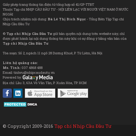
Giấy phép trang thông tin điện tử tổng hợp số 41/GP-TTĐT
Thuộc Tạp chí NHỊP CẦU ĐẦU TƯ - HỘI LIÊN LẠC VỚI NGƯỜI VIỆT NAM Ở NƯỚC
NGOÀI
Chịu trách nhiệm nội dung:
Bà Lê Thị Bích Ngọc
- Tổng Biên Tập Tạp chí
Nhịp Cầu Đầu Tư
©
Tạp chí Nhịp Cầu Đầu Tư
giữ bản quyền nội dung trên website này; chỉ
được phát hành lại nội dung thông tin này khi có sự đồng ý bằng văn bản của
Tạp chí Nhịp Cầu Đầu Tư
Tòa soạn: Số 2, ngách 11 ngõ 28 Dương Khuê, P. Từ Liêm, Hà Nội
Liên hệ quảng cáo:
Ms. Tình:
037 4868 488
Email: tinhvu@nhipcaudautu.vn
Powered by:
Địa chỉ: Lầu 3, 63A Võ Văn Tần, P. Xuân Hòa, TP. HCM
© Copyright 2009-2016
Tạp chí Nhịp Cầu Đầu Tư