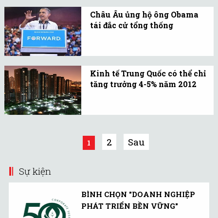
đối thủ Romney trong
Châu Âu ủng hộ ông Obama
cuộc đua vào Nhà Trắng
tái đắc cử tổng thống
với khoảng cách 7 điểm.
Theo khảo sát, 82% người
dân châu Âu cho biết họ
ủng hộ tổng thống Obama
Kinh tế Trung Quốc có thể chỉ
tái đắc cử thêm một
tăng trưởng 4-5% năm 2012
nhiệm kỳ nữa.
Theo Patrick Chovanec,
giáo sư đại học Thanh
Hoa nhận định kinh tế
Trung Quốc tiếp tục yếu
2
Sau
1
đi và có thể chỉ tăng
trưởng 4-5% năm nay.
Sự kiện
BÌNH CHỌN "DOANH NGHIỆP
PHÁT TRIỂN BỀN VỮNG"