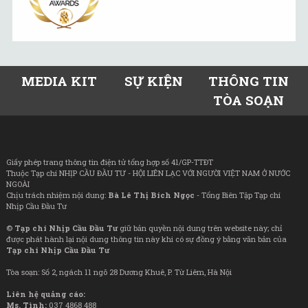
MEDIA KIT
SỰ KIỆN
THÔNG TIN
TÒA SOẠN
Giấy phép trang thông tin điện tử tổng hợp số 41/GP-TTĐT
Thuộc Tạp chí NHỊP CẦU ĐẦU TƯ - HỘI LIÊN LẠC VỚI NGƯỜI VIỆT NAM Ở NƯỚC
NGOÀI
Chịu trách nhiệm nội dung:
Bà Lê Thị Bích Ngọc
- Tổng Biên Tập Tạp chí
Nhịp Cầu Đầu Tư
©
Tạp chí Nhịp Cầu Đầu Tư
giữ bản quyền nội dung trên website này; chỉ
được phát hành lại nội dung thông tin này khi có sự đồng ý bằng văn bản của
Tạp chí Nhịp Cầu Đầu Tư
Tòa soạn: Số 2, ngách 11 ngõ 28 Dương Khuê, P. Từ Liêm, Hà Nội
Liên hệ quảng cáo:
Ms. Tình:
037 4868 488