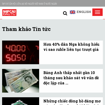
TẠP CHÍ CỦA HỘI LIÊN LẠC VỚI NGƯỜI VIỆT NAM Ở NƯỚC NGOÀI
ENGLISH
Tog
nav
Tham khảo Tin tức
Hơn 40% dân Nga không hiểu
vì sao ruble liên tục trượt giá
Theo kết quả khảo sát
công bố ngày 10/10, hơn
40% dân Nga không thể
Bảng Anh thấp nhất gần 10
giải thích tại sao nội tệ
tháng sau khảo sát về vấn đề
lại trượt giá thảm hại
độc lập của ...
trong thời gian gần đây.
Đầu phiên giao dịch ngày
8/9, bảng Anh giảm giá
Những chiếc đồng hồ đáng mơ
mạnh trước những lo