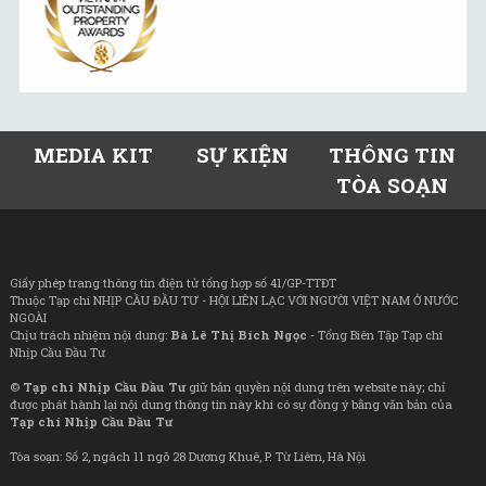
MEDIA KIT
SỰ KIỆN
THÔNG TIN
TÒA SOẠN
Giấy phép trang thông tin điện tử tổng hợp số 41/GP-TTĐT
Thuộc Tạp chí NHỊP CẦU ĐẦU TƯ - HỘI LIÊN LẠC VỚI NGƯỜI VIỆT NAM Ở NƯỚC
NGOÀI
Chịu trách nhiệm nội dung:
Bà Lê Thị Bích Ngọc
- Tổng Biên Tập Tạp chí
Nhịp Cầu Đầu Tư
©
Tạp chí Nhịp Cầu Đầu Tư
giữ bản quyền nội dung trên website này; chỉ
được phát hành lại nội dung thông tin này khi có sự đồng ý bằng văn bản của
Tạp chí Nhịp Cầu Đầu Tư
Tòa soạn: Số 2, ngách 11 ngõ 28 Dương Khuê, P. Từ Liêm, Hà Nội