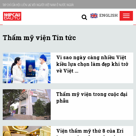
TẠP CHÍ CỦA HỘI LIÊN LẠC VỚI NGƯỜI VIỆT NAM Ở NƯỚC NGOÀI
ENGLISH
Tog
nav
Thẩm mỹ viện Tin tức
Vì sao ngày càng nhiều Việt
kiều lựa chọn làm đẹp khi trở
về Việt ...
Đặt lịch tư vấn trước khi
về Việt Nam, tranh thủ
Thẩm mỹ viện trong cuộc đại
kỳ nghỉ để nâng mũi, cắt
phẫu
mí hay điều trị da công
Khi tất cả đều phải ở nhà
nghệ cao là lựa chọn của
vì dịch bệnh thì nhu cầu
nhiều Việt kiều.
làm đẹp trở thành quá xa
Viện thẩm mỹ thứ 8 của Eri
xỉ.