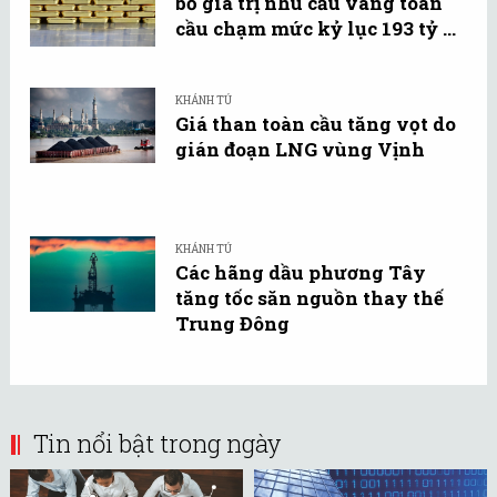
bố giá trị nhu cầu vàng toàn
cầu chạm mức kỷ lục 193 tỷ ...
KHÁNH TÚ
Giá than toàn cầu tăng vọt do
gián đoạn LNG vùng Vịnh
KHÁNH TÚ
Các hãng dầu phương Tây
tăng tốc săn nguồn thay thế
Trung Đông
Tin nổi bật trong ngày