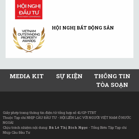
HỘI NGHỊ BẤT ĐỘNG SẢN
MEDIA KIT
SỰ KIỆN
THÔNG TIN
TÒA SOẠN
Giấy phép trang thông tin điện tử tổng hợp số 41/GP-TTĐT
Thuộc Tạp chí NHỊP CẦU ĐẦU TƯ - HỘI LIÊN LẠC VỚI NGƯỜI VIỆT NAM Ở NƯỚC
NGOÀI
Chịu trách nhiệm nội dung:
Bà Lê Thị Bích Ngọc
- Tổng Biên Tập Tạp chí
Nhịp Cầu Đầu Tư