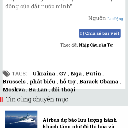
đông của đất nước mình”.
Nguồn
Lao Động
f | Chia sẻ bài viết
Theo dõi
Nhịp Cầu Đầu Tư
TAGS:
Ukraina
,
G7
,
Nga
,
Putin
,
Brussels
,
phát biểu
,
hỗ trợ
,
Barack Obama
,
Moskva
,
Ba Lan
,
đối thoại
Tin cùng chuyên mục
Airbus dự báo lưu lượng hành
khách tăng nhờ đô thị hóa và