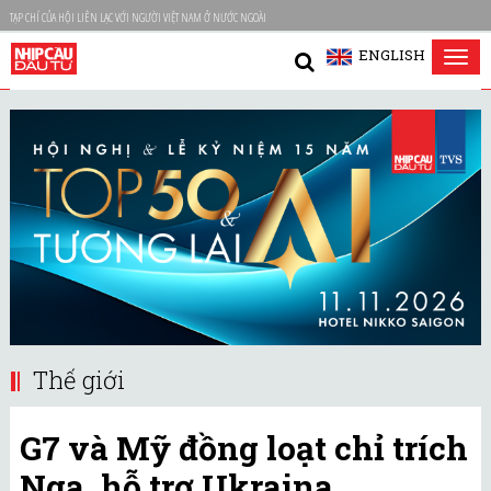
TẠP CHÍ CỦA HỘI LIÊN LẠC VỚI NGƯỜI VIỆT NAM Ở NƯỚC NGOÀI
ENGLISH
Tog
nav
Thế giới
G7 và Mỹ đồng loạt chỉ trích
Nga, hỗ trợ Ukraina