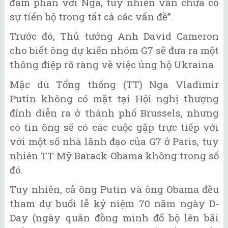
đàm phán với Nga, tuy nhiễn vẫn chưa có
sự tiến bộ trong tất cả các vấn đề”.
Trước đó, Thủ tướng Anh David Cameron
cho biết ông dự kiến ​​nhóm G7 sẽ đưa ra một
thông điệp rõ ràng về việc ủng hộ Ukraina.
Mặc dù Tổng thống (TT) Nga Vladimir
Putin không có mặt tại Hội nghị thượng
đỉnh diễn ra ở thành phố Brussels, nhưng
có tin ông sẽ có các cuộc gặp trực tiếp với
với một số nhà lãnh đạo của G7 ở Paris, tuy
nhiên TT Mỹ Barack Obama không trong số
đó.
Tuy nhiên, cả ông Putin và ông Obama đều
tham dự buổi lễ kỷ niệm 70 năm ngày D-
Day (ngày quân đồng minh đổ bộ lên bãi