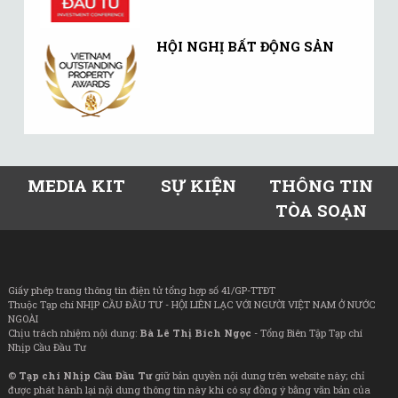
HỘI NGHỊ BẤT ĐỘNG SẢN
MEDIA KIT
SỰ KIỆN
THÔNG TIN
TÒA SOẠN
Giấy phép trang thông tin điện tử tổng hợp số 41/GP-TTĐT
Thuộc Tạp chí NHỊP CẦU ĐẦU TƯ - HỘI LIÊN LẠC VỚI NGƯỜI VIỆT NAM Ở NƯỚC
NGOÀI
Chịu trách nhiệm nội dung:
Bà Lê Thị Bích Ngọc
- Tổng Biên Tập Tạp chí
Nhịp Cầu Đầu Tư
©
Tạp chí Nhịp Cầu Đầu Tư
giữ bản quyền nội dung trên website này; chỉ
được phát hành lại nội dung thông tin này khi có sự đồng ý bằng văn bản của