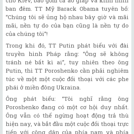
cho Kiev, bao gồm cả áo giáp và kính nhìn
ban đêm. TT Mỹ Barack Obama tuyên bố:
“Chúng tôi sẽ ủng hộ nhau bây giờ và mãi
mãi, nền tự do của bạn cũng là nền tự do
của chúng tôi”!
Trong khi đó, TT Putin phát biểu với đài
truyền hình Pháp rằng: “Ông sẽ không
tránh né bất kì ai”, tuy nhiên theo ông
Putin, thì TT Poroshenko cần phải nghiêm
túc về một một cuộc đối thoại với các phe
phái ở miền đông Ukraina.
Ông phát biểu: “Tôi nghĩ rằng ông
Poroshenko đang có một cơ hội duy nhất.
Ông vẫn có thể ngừng hoạt động trả thù
hiện nay, và bắt đầu một cuộc đối thoại trực
tiếp với công dân của phía nam và phía