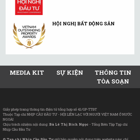
HỘI NGHỊ BẤT ĐỘNG SẢN
MEDIA KIT
SỰ KIỆN
THÔNG TIN
TÒA SOẠN
Giấy phép trang thông tin điện tử tổng hợp số 41/GP-TTĐT
Thuộc Tạp chí NHỊP CẦU ĐẦU TƯ - HỘI LIÊN LẠC VỚI NGƯỜI VIỆT NAM Ở NƯỚC
NGOÀI
Chịu trách nhiệm nội dung:
Bà Lê Thị Bích Ngọc
- Tổng Biên Tập Tạp chí
Nhịp Cầu Đầu Tư
©
Tạp chí Nhịp Cầu Đầu Tư
giữ bản quyền nội dung trên website này; chỉ