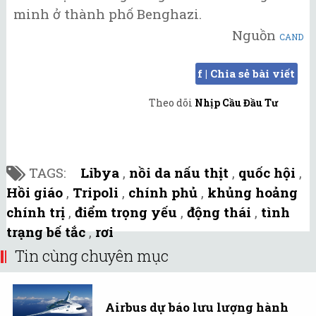
minh ở thành phố Benghazi.
Nguồn
CAND
f | Chia sẻ bài viết
Theo dõi
Nhịp Cầu Đầu Tư
TAGS:
Libya
,
nồi da nấu thịt
,
quốc hội
,
Hồi giáo
,
Tripoli
,
chính phủ
,
khủng hoảng
chính trị
,
điểm trọng yếu
,
động thái
,
tình
trạng bế tắc
,
rơi
Tin cùng chuyên mục
Airbus dự báo lưu lượng hành