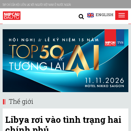
TẠP CHÍ CỦA HỘI LIÊN LẠC VỚI NGƯỜI VIỆT NAM Ở NƯỚC NGOÀI
ENGLISH
Tog
nav
Thế giới
Libya rơi vào tình trạng hai
chính phủ