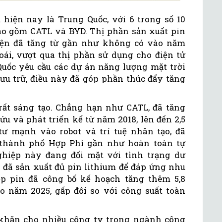
 hiện nay là Trung Quốc, với 6 trong số 10
bao gồm CATL và BYD. Thị phần sản xuất pin
iện đã tăng từ gần như không có vào năm
ái, vượt qua thị phần sử dụng cho điện tử
Quốc yêu cầu các dự án năng lượng mặt trời
lưu trữ, điều này đã góp phần thúc đẩy tăng
rất sáng tạo. Chẳng hạn như CATL, đã tăng
ứu và phát triển kể từ năm 2018, lên đến 2,5
tư mạnh vào robot và trí tuệ nhân tạo, đã
thành phố Hợp Phì gần như hoàn toàn tự
hiệp này đang đối mặt với tình trạng dư
 đã sản xuất đủ pin lithium để đáp ứng nhu
p pin đã công bố kế hoạch tăng thêm 5,8
o năm 2025, gấp đôi so với công suất toàn
 khăn cho nhiều công ty trong ngành công