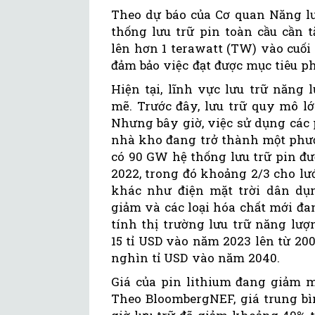
Theo dự báo của Cơ quan Năng lượ
thống lưu trữ pin toàn cầu cần 
lên hơn 1 terawatt (TW) vào cuố
đảm bảo việc đạt được mục tiêu p
Hiện tại, lĩnh vực lưu trữ năng
mẽ. Trước đây, lưu trữ quy mô l
Nhưng bây giờ, việc sử dụng các
nhà kho đang trở thành một phươ
có 90 GW hệ thống lưu trữ pin đượ
2022, trong đó khoảng 2/3 cho lư
khác như điện mặt trời dân dụ
giảm và các loại hóa chất mới đa
tính thị trường lưu trữ năng lư
15 tỉ USD vào năm 2023 lên từ 200
nghìn tỉ USD vào năm 2040.
Giá của pin lithium đang giảm m
Theo BloombergNEF, giá trung bì