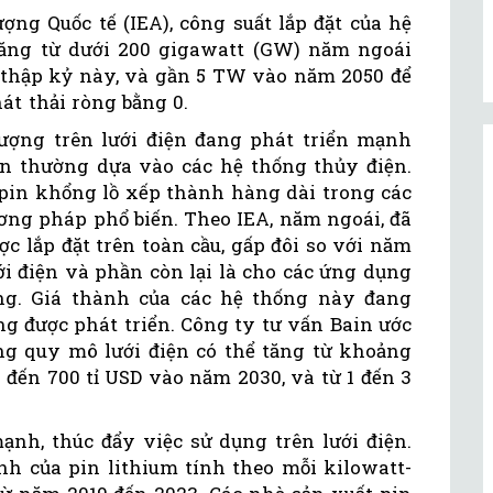
ng Quốc tế (IEA), công suất lắp đặt của hệ
tăng từ dưới 200 gigawatt (GW) năm ngoái
i thập kỷ này, và gần 5 TW vào năm 2050 để
hát thải ròng bằng 0.
 lượng trên lưới điện đang phát triển mạnh
ớn thường dựa vào các hệ thống thủy điện.
 pin khổng lồ xếp thành hàng dài trong các
ng pháp phổ biến. Theo IEA, năm ngoái, đã
c lắp đặt trên toàn cầu, gấp đôi so với năm
ới điện và phần còn lại là cho các ứng dụng
ng. Giá thành của các hệ thống này đang
ng được phát triển. Công ty tư vấn Bain ước
ợng quy mô lưới điện có thể tăng từ khoảng
 đến 700 tỉ USD vào năm 2030, và từ 1 đến 3
ạnh, thúc đẩy việc sử dụng trên lưới điện.
nh của pin lithium tính theo mỗi kilowatt-