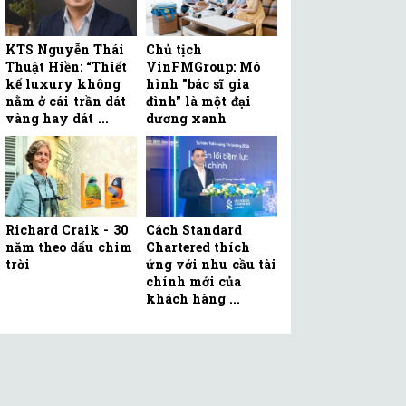
KTS Nguyễn Thái
Chủ tịch
Thuật Hiền: “Thiết
VinFMGroup: Mô
kế luxury không
hình "bác sĩ gia
nằm ở cái trần dát
đình" là một đại
vàng hay dát ...
dương xanh
Richard Craik - 30
Cách Standard
năm theo dấu chim
Chartered thích
trời
ứng với nhu cầu tài
chính mới của
khách hàng ...