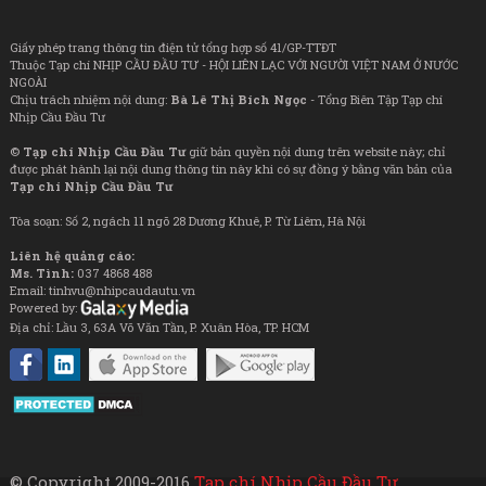
Giấy phép trang thông tin điện tử tổng hợp số 41/GP-TTĐT
Thuộc Tạp chí NHỊP CẦU ĐẦU TƯ - HỘI LIÊN LẠC VỚI NGƯỜI VIỆT NAM Ở NƯỚC
NGOÀI
Chịu trách nhiệm nội dung:
Bà Lê Thị Bích Ngọc
- Tổng Biên Tập Tạp chí
Nhịp Cầu Đầu Tư
©
Tạp chí Nhịp Cầu Đầu Tư
giữ bản quyền nội dung trên website này; chỉ
được phát hành lại nội dung thông tin này khi có sự đồng ý bằng văn bản của
Tạp chí Nhịp Cầu Đầu Tư
Tòa soạn: Số 2, ngách 11 ngõ 28 Dương Khuê, P. Từ Liêm, Hà Nội
Liên hệ quảng cáo:
Ms. Tình:
037 4868 488
Email: tinhvu@nhipcaudautu.vn
Powered by:
Địa chỉ: Lầu 3, 63A Võ Văn Tần, P. Xuân Hòa, TP. HCM
© Copyright 2009-2016
Tạp chí Nhịp Cầu Đầu Tư