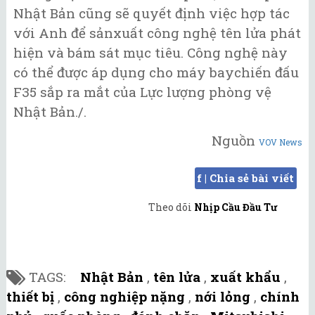
Nhật Bản cũng sẽ quyết định việc hợp tác
với Anh để sảnxuất công nghệ tên lửa phát
hiện và bám sát mục tiêu. Công nghệ này
có thể được áp dụng cho máy baychiến đấu
F35 sắp ra mắt của Lực lượng phòng vệ
Nhật Bản./.
Nguồn
VOV News
f | Chia sẻ bài viết
Theo dõi
Nhịp Cầu Đầu Tư
TAGS:
Nhật Bản
,
tên lửa
,
xuất khẩu
,
thiết bị
,
công nghiệp nặng
,
nới lỏng
,
chính