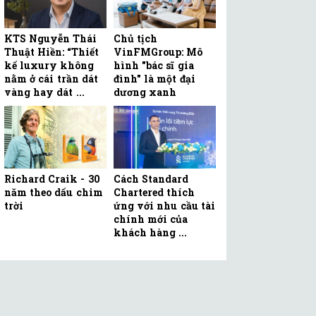
KTS Nguyễn Thái
Chủ tịch
Thuật Hiền: “Thiết
VinFMGroup: Mô
kế luxury không
hình "bác sĩ gia
nằm ở cái trần dát
đình" là một đại
vàng hay dát ...
dương xanh
Richard Craik - 30
Cách Standard
năm theo dấu chim
Chartered thích
trời
ứng với nhu cầu tài
chính mới của
khách hàng ...