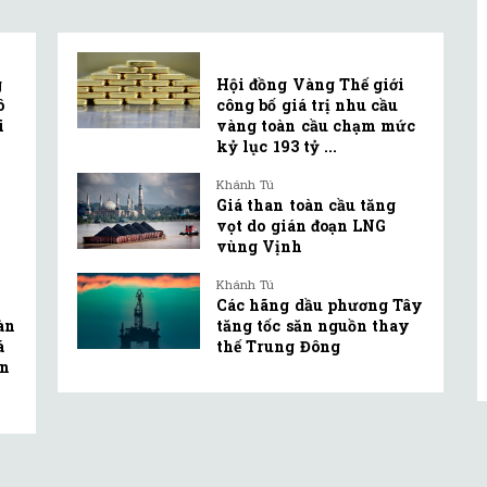
g
Hội đồng Vàng Thế giới
ô
công bố giá trị nhu cầu
i
vàng toàn cầu chạm mức
kỷ lục 193 tỷ ...
Khánh Tú
Giá than toàn cầu tăng
vọt do gián đoạn LNG
vùng Vịnh
Khánh Tú
Các hãng dầu phương Tây
oàn
tăng tốc săn nguồn thay
á
thế Trung Đông
ện