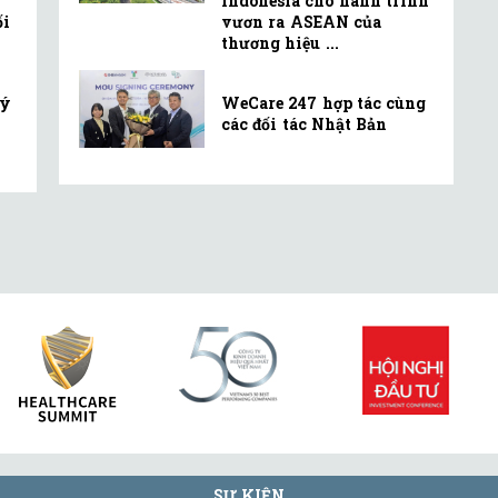
Indonesia cho hành trình
ối
vươn ra ASEAN của
thương hiệu ...
lý
WeCare 247 hợp tác cùng
các đối tác Nhật Bản
SỰ KIỆN