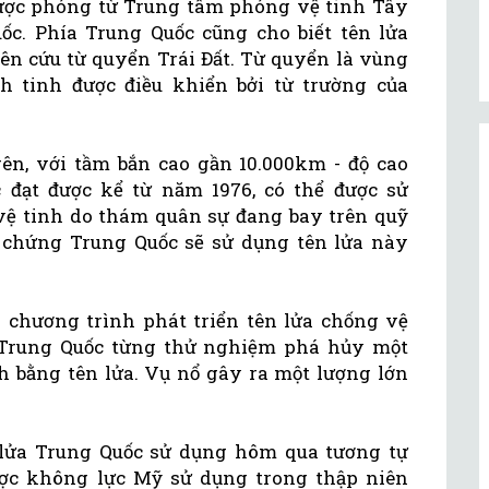
 được phóng từ Trung tâm phóng vệ tinh Tây
c. Phía Trung Quốc cũng cho biết tên lửa
ên cứu từ quyển Trái Đất. Từ quyển là vùng
 tinh được điều khiển bởi từ trường của
rên, với tầm bắn cao gần 10.000km - độ cao
 đạt được kể từ năm 1976, có thể được sử
 vệ tinh do thám quân sự đang bay trên quỹ
 chứng Trung Quốc sẽ sử dụng tên lửa này
o chương trình phát triển tên lửa chống vệ
 Trung Quốc từng thử nghiệm phá hủy một
h bằng tên lửa. Vụ nổ gây ra một lượng lớn
 lửa Trung Quốc sử dụng hôm qua tương tự
được không lực Mỹ sử dụng trong thập niên