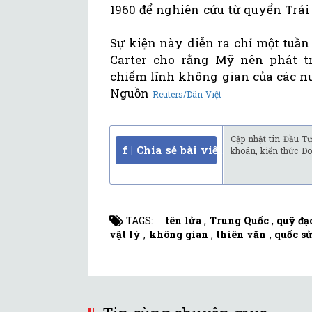
1960 để nghiên cứu từ quyển Trái 
Sự kiện này diễn ra chỉ một tuầ
Carter cho rằng Mỹ nên phát t
chiếm lĩnh không gian của các nư
Nguồn
Reuters/Dân Việt
Cập nhật tin Đầu Tư
f | Chia sẻ bài viết
khoán, kiến thức Do
TAGS:
tên lửa
,
Trung Quốc
,
quỹ đạ
vật lý
,
không gian
,
thiên văn
,
quốc s