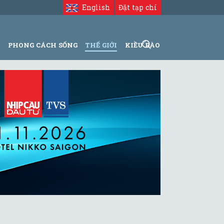
English
Đặt tạp chí
N
PHONG CÁCH SỐNG
THẾ GIỚI
KIỀU BÀO