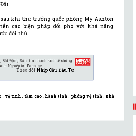
Đất.
n sau khi thứ trưởng quốc phòng Mỹ Ashton
riển các biện pháp đối phó với khả năng
ớc đối thủ.
, Bất Động Sản, tin nhanh kinh tế chứng
anh Nghiệp tại Fanpage.
Theo dõi
Nhịp Cầu Đầu Tư
o
,
vệ tinh
,
tầm cao
,
hành tinh
,
phóng vệ tinh
,
nhà
ử