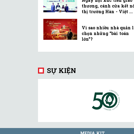
Ngày hội xúc tiến giao
thương, cánh cửa kết n
thị trường Hàn - Việt ...
Vì sao nhiều nhà quản 
chọn những "bài toán
lớn"?
SỰ KIỆN
MEDIA KIT