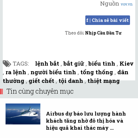
Nguồn
vov.vn
f | Chia sẻ bài viết
Theo dõi
Nhịp Cầu Đầu Tư
TAGS:
lệnh bắt
,
bắt giữ
,
biểu tình
,
Kiev
,
ra lệnh
,
người biểu tình
,
tổng thống
,
dân
thường
,
giết chết
,
tội danh
,
thiệt mạng
Tin cùng chuyên mục
Airbus dự báo lưu lượng hành
khách tăng nhờ đô thị hóa và
hiệu quả khai thác máy ...