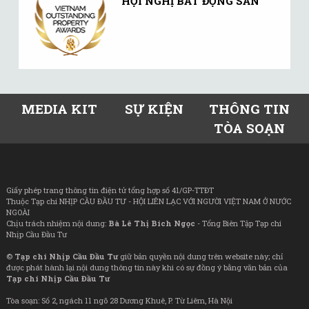
HỘI NGHỊ BẤT ĐỘNG SẢN
MEDIA KIT
SỰ KIỆN
THÔNG TIN
TÒA SOẠN
Giấy phép trang thông tin điện tử tổng hợp số 41/GP-TTĐT
Thuộc Tạp chí NHỊP CẦU ĐẦU TƯ - HỘI LIÊN LẠC VỚI NGƯỜI VIỆT NAM Ở NƯỚC
NGOÀI
Chịu trách nhiệm nội dung:
Bà Lê Thị Bích Ngọc
- Tổng Biên Tập Tạp chí
Nhịp Cầu Đầu Tư
©
Tạp chí Nhịp Cầu Đầu Tư
giữ bản quyền nội dung trên website này; chỉ
được phát hành lại nội dung thông tin này khi có sự đồng ý bằng văn bản của
Tạp chí Nhịp Cầu Đầu Tư
Tòa soạn: Số 2, ngách 11 ngõ 28 Dương Khuê, P. Từ Liêm, Hà Nội