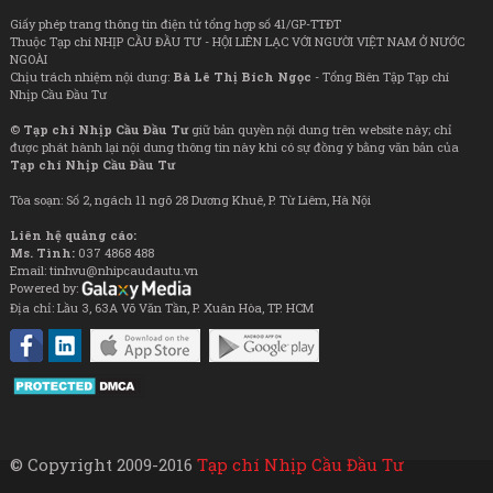
Giấy phép trang thông tin điện tử tổng hợp số 41/GP-TTĐT
Thuộc Tạp chí NHỊP CẦU ĐẦU TƯ - HỘI LIÊN LẠC VỚI NGƯỜI VIỆT NAM Ở NƯỚC
NGOÀI
Chịu trách nhiệm nội dung:
Bà Lê Thị Bích Ngọc
- Tổng Biên Tập Tạp chí
Nhịp Cầu Đầu Tư
©
Tạp chí Nhịp Cầu Đầu Tư
giữ bản quyền nội dung trên website này; chỉ
được phát hành lại nội dung thông tin này khi có sự đồng ý bằng văn bản của
Tạp chí Nhịp Cầu Đầu Tư
Tòa soạn: Số 2, ngách 11 ngõ 28 Dương Khuê, P. Từ Liêm, Hà Nội
Liên hệ quảng cáo:
Ms. Tình:
037 4868 488
Email: tinhvu@nhipcaudautu.vn
Powered by:
Địa chỉ: Lầu 3, 63A Võ Văn Tần, P. Xuân Hòa, TP. HCM
© Copyright 2009-2016
Tạp chí Nhịp Cầu Đầu Tư