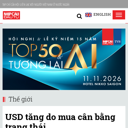
TẠP CHÍ CỦA HỘI LIÊN LẠC VỚI NGƯỜI VIỆT NAM Ở NƯỚC NGOÀI
ENGLISH
Tog
nav
Thế giới
USD tăng do mua cân bằng
trạng thái