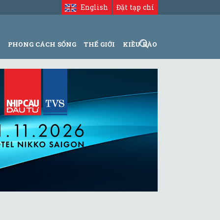
English
Đặt tạp chí
N
PHONG CÁCH SỐNG
THẾ GIỚI
KIỀU BÀO