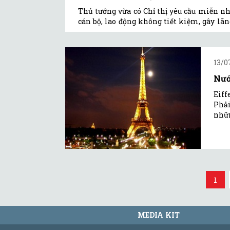
Thủ tướng vừa có Chỉ thị yêu cầu miễn n
cán bộ, lao động không tiết kiệm, gây lãn
13/0
Nướ
Eiff
Phải
nhữn
1
MEDIA KIT