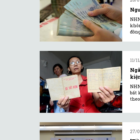
Ngư
NHNN
khôn
đồng
11/1
Ngâ
kiệ
NHNN
bất 
theo
27/0