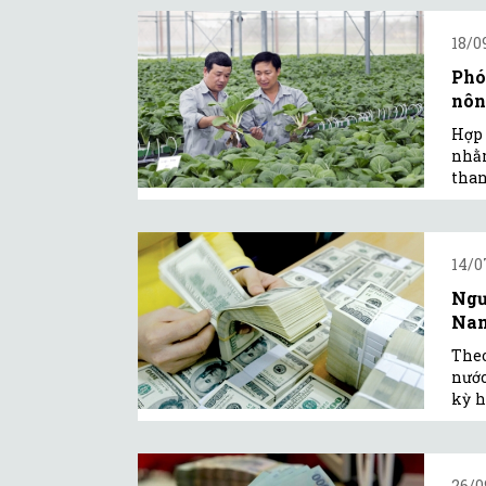
18/0
Phó
nôn
Hợp 
nhằm
than
14/0
Ngư
Na
Theo
nước
kỳ h
26/0