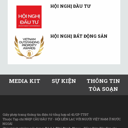
HỘI NGHỊ ĐẦU TƯ
HỘI NGHỊ BẤT ĐỘNG SẢN
MEDIA KIT
SỰ KIỆN
THÔNG TIN
TÒA SOẠN
Giấy phép trang thông tin điện tử tổng hợp số 41/GP-TTĐT
Thuộc Tạp chí NHỊP CẦU ĐẦU TƯ - HỘI LIÊN LẠC VỚI NGƯỜI VIỆT NAM Ở NƯỚC
NGOÀI