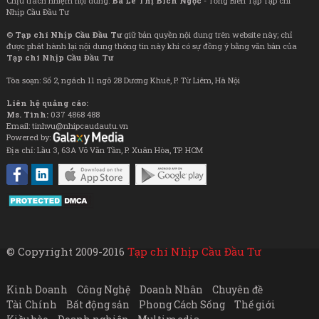
Chịu trách nhiệm nội dung:
Bà Lê Thị Bích Ngọc
- Tổng Biên Tập Tạp chí
Nhịp Cầu Đầu Tư
©
Tạp chí Nhịp Cầu Đầu Tư
giữ bản quyền nội dung trên website này; chỉ
được phát hành lại nội dung thông tin này khi có sự đồng ý bằng văn bản của
Tạp chí Nhịp Cầu Đầu Tư
Tòa soạn: Số 2, ngách 11 ngõ 28 Dương Khuê, P. Từ Liêm, Hà Nội
Liên hệ quảng cáo:
Ms. Tình:
037 4868 488
Email: tinhvu@nhipcaudautu.vn
Powered by:
Địa chỉ: Lầu 3, 63A Võ Văn Tần, P. Xuân Hòa, TP. HCM
© Copyright 2009-2016
Tạp chí Nhịp Cầu Đầu Tư
Kinh Doanh
Công Nghệ
Doanh Nhân
Chuyên đề
Tài Chính
Bất động sản
Phong Cách Sống
Thế giới