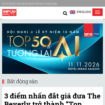
TẠP CHÍ CỦA HỘI LIÊN LẠC VỚI NGƯỜI VIỆT NAM Ở NƯỚC NGOÀI
ENGLISH
Tog
nav
Bất động sản
3 điểm nhấn đắt giá đưa The
Beverly trở thành “Top