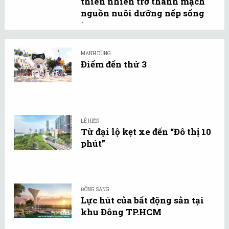
thiên nhiên trở thành mạch
nguồn nuôi dưỡng nếp sống
tự ...
MẠNH DŨNG
Điểm đến thứ 3
LÊ HIỀN
Từ đại lộ kẹt xe đến “Đô thị 10
phút”
ĐÔNG SANG
Lực hút của bất động sản tại
khu Đông TP.HCM