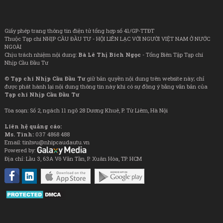
Giấy phép trang thông tin điện tử tổng hợp số 41/GP-TTĐT
Thuộc Tạp chí NHỊP CẦU ĐẦU TƯ - HỘI LIÊN LẠC VỚI NGƯỜI VIỆT NAM Ở NƯỚC
NGOÀI
Chịu trách nhiệm nội dung:
Bà Lê Thị Bích Ngọc
- Tổng Biên Tập Tạp chí
Nhịp Cầu Đầu Tư
©
Tạp chí Nhịp Cầu Đầu Tư
giữ bản quyền nội dung trên website này; chỉ
được phát hành lại nội dung thông tin này khi có sự đồng ý bằng văn bản của
Tạp chí Nhịp Cầu Đầu Tư
Tòa soạn: Số 2, ngách 11 ngõ 28 Dương Khuê, P. Từ Liêm, Hà Nội
Liên hệ quảng cáo:
Ms. Tình:
037 4868 488
Email: tinhvu@nhipcaudautu.vn
Powered by:
Địa chỉ: Lầu 3, 63A Võ Văn Tần, P. Xuân Hòa, TP. HCM