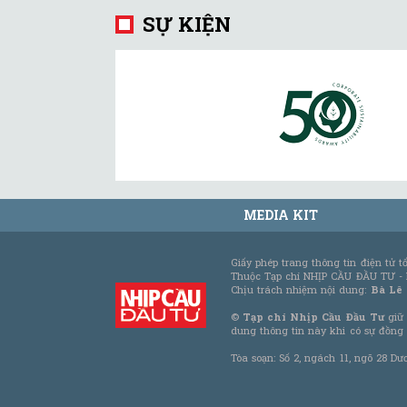
SỰ KIỆN
MEDIA KIT
Giấy phép trang thông tin điện tử 
Thuộc Tạp chí NHỊP CẦU ĐẦU TƯ -
Chịu trách nhiệm nội dung:
Bà Lê
©
Tạp chí Nhịp Cầu Đầu Tư
giữ 
dung thông tin này khi có sự đồng
Tòa soạn: Số 2, ngách 11, ngõ 28 Dư