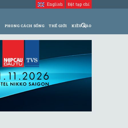
English
Đặt tạp chí
N
PHONG CÁCH SỐNG
THẾ GIỚI
KIỀU BÀO