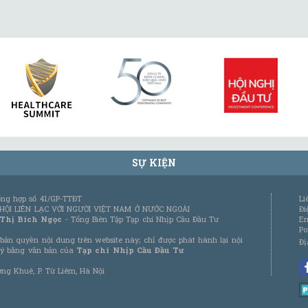
SỰ KIỆN
tổng hợp số 41/GP-TTĐT
Li
 HỘI LIÊN LẠC VỚI NGƯỜI VIỆT NAM Ở NƯỚC NGOÀI
Đi
 Thị Bích Ngọc
- Tổng Biên Tập Tạp chí Nhịp Cầu Đầu Tư
Em
Po
bản quyền nội dung trên website này; chỉ được phát hành lại nội
Đị
 ý bằng văn bản của
Tạp chí Nhịp Cầu Đầu Tư
ơng Khuê, P. Từ Liêm, Hà Nội