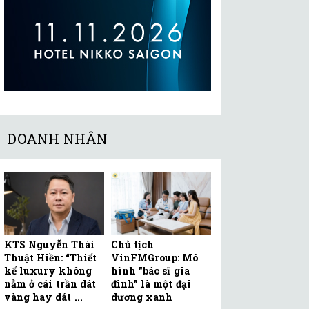
DOANH NHÂN
KTS Nguyễn Thái
Chủ tịch
Thuật Hiền: “Thiết
VinFMGroup: Mô
kế luxury không
hình "bác sĩ gia
nằm ở cái trần dát
đình" là một đại
vàng hay dát ...
dương xanh