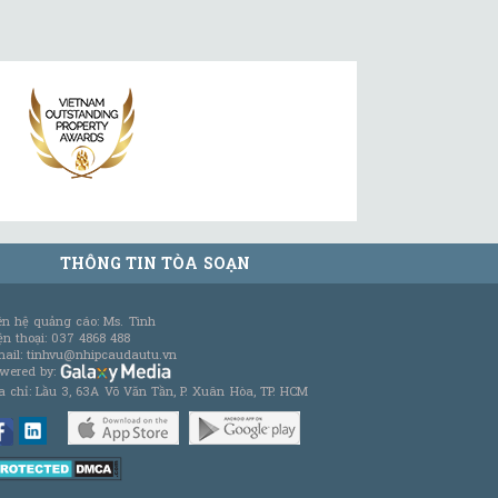
THÔNG TIN TÒA SOẠN
ên hệ quảng cáo: Ms. Tình
ện thoại: 037 4868 488
ail: tinhvu@nhipcaudautu.vn
wered by:
a chỉ: Lầu 3, 63A Võ Văn Tần, P. Xuân Hòa, TP. HCM