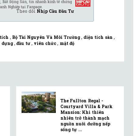
, Bất Động Sản, tin nhanh kinh tế chứng
anh Nghiệp tại Fanpage.
Theo dõi
Nhịp Cầu Đầu Tư
tích
,
Bộ Tài Nguyên Và Môi Trường
,
diện tích sàn
,
y dựng
,
đầu tư
,
viên chức
,
mật độ
The Fullton Regal -
Courtyard Villa & Park
Mansion: Khi thiên
nhiên trở thành mạch
nguồn nuôi dưỡng nếp
sống tự ...