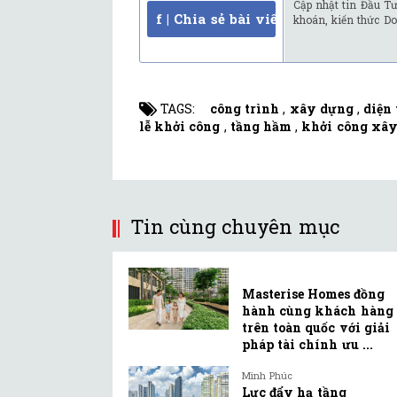
Cập nhật tin Đầu Tư
f | Chia sẻ bài viết
khoán, kiến thức Do
TAGS:
công trình
,
xây dựng
,
diện 
lễ khởi công
,
tầng hầm
,
khởi công xâ
Tin cùng chuyên mục
Masterise Homes đồng
hành cùng khách hàng
trên toàn quốc với giải
pháp tài chính ưu ...
Minh Phúc
Lực đẩy hạ tầng