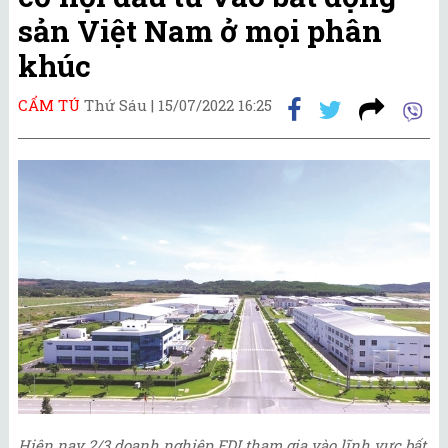
sản Việt Nam ở mọi phân
khúc
CẨM TÚ
Thứ Sáu |
15/07/2022 16:25
Hiện nay 2/3 doanh nghiệp FDI tham gia vào lĩnh vực bất