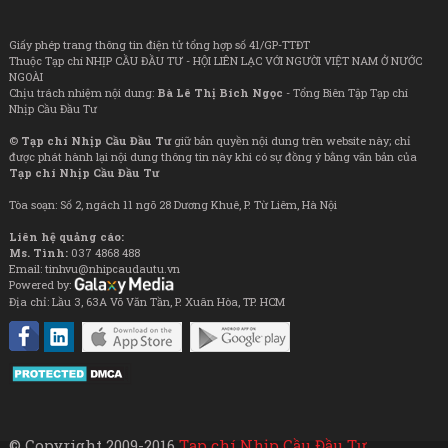
Giấy phép trang thông tin điện tử tổng hợp số 41/GP-TTĐT
Thuộc Tạp chí NHỊP CẦU ĐẦU TƯ - HỘI LIÊN LẠC VỚI NGƯỜI VIỆT NAM Ở NƯỚC
NGOÀI
Chịu trách nhiệm nội dung:
Bà Lê Thị Bích Ngọc
- Tổng Biên Tập Tạp chí
Nhịp Cầu Đầu Tư
©
Tạp chí Nhịp Cầu Đầu Tư
giữ bản quyền nội dung trên website này; chỉ
được phát hành lại nội dung thông tin này khi có sự đồng ý bằng văn bản của
Tạp chí Nhịp Cầu Đầu Tư
Tòa soạn: Số 2, ngách 11 ngõ 28 Dương Khuê, P. Từ Liêm, Hà Nội
Liên hệ quảng cáo:
Ms. Tình:
037 4868 488
Email: tinhvu@nhipcaudautu.vn
Powered by:
Địa chỉ: Lầu 3, 63A Võ Văn Tần, P. Xuân Hòa, TP. HCM
© Copyright 2009-2016
Tạp chí Nhịp Cầu Đầu Tư