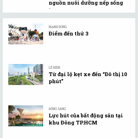
nguồn nuôi dưỡng nếp sống
tự ...
MẠNH DŨNG
Điểm đến thứ 3
LÊ HIỀN
Từ đại lộ kẹt xe đến “Đô thị 10
phút”
ĐÔNG SANG
Lực hút của bất động sản tại
khu Đông TP.HCM