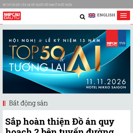
TẠP CHÍ CỦA HỘI LIÊN LẠC VỚI NGƯỜI VIỆT NAM Ở NƯỚC NGOÀI
ENGLISH
Tog
nav
Bất động sản
Sắp hoàn thiện Đồ án quy
hoạch 2 bên tuyến đường