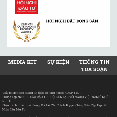
HỘI NGHỊ BẤT ĐỘNG SẢN
MEDIA KIT
SỰ KIỆN
THÔNG TIN
TÒA SOẠN
Giấy phép trang thông tin điện tử tổng hợp số 41/GP-TTĐT
Thuộc Tạp chí NHỊP CẦU ĐẦU TƯ - HỘI LIÊN LẠC VỚI NGƯỜI VIỆT NAM Ở NƯỚC
NGOÀI
Chịu trách nhiệm nội dung:
Bà Lê Thị Bích Ngọc
- Tổng Biên Tập Tạp chí
Nhịp Cầu Đầu Tư