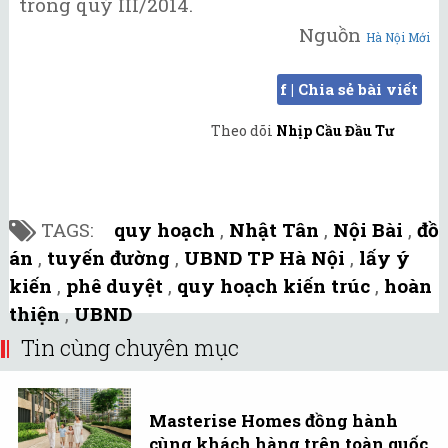
trong quý III/2014.
Nguồn
Hà Nội Mới
f | Chia sẻ bài viết
Theo dõi
Nhịp Cầu Đầu Tư
TAGS:
quy hoạch
,
Nhật Tân
,
Nội Bài
,
đồ
án
,
tuyến đường
,
UBND TP Hà Nội
,
lấy ý
kiến
,
phê duyệt
,
quy hoạch kiến trúc
,
hoàn
thiện
,
UBND
Tin cùng chuyên mục
Masterise Homes đồng hành
cùng khách hàng trên toàn quốc