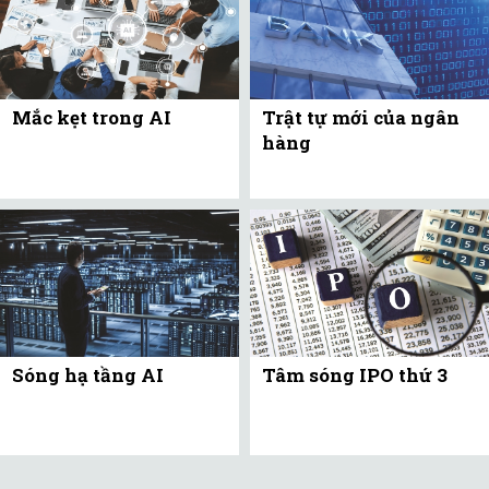
Mắc kẹt trong AI
Trật tự mới của ngân
hàng
Sóng hạ tầng AI
Tâm sóng IPO thứ 3