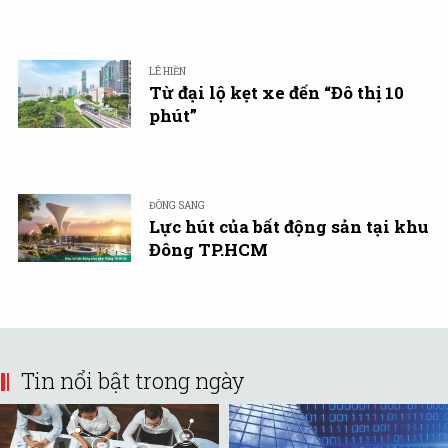
LÊ HIỀN
Từ đại lộ kẹt xe đến “Đô thị 10
phút”
ĐÔNG SANG
Lực hút của bất động sản tại khu
Đông TP.HCM
Tin nổi bật trong ngày