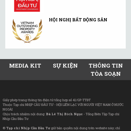
HỘI NGHỊ BẤT ĐỘNG SẢN
MEDIA KIT
SỰ KIỆN
THÔNG TIN
TÒA SOẠN
Giấy phép trang thông tin điện tử tổng hợp số 41/GP-TTĐT
Thuộc Tạp chí NHỊP CẦU ĐẦU TƯ - HỘI LIÊN LẠC VỚI NGƯỜI VIỆT NAM Ở NƯỚC
NGOÀI
Chịu trách nhiệm nội dung:
Bà Lê Thị Bích Ngọc
- Tổng Biên Tập Tạp chí
Nhịp Cầu Đầu Tư
©
Tạp chí Nhịp Cầu Đầu Tư
giữ bản quyền nội dung trên website này; chỉ