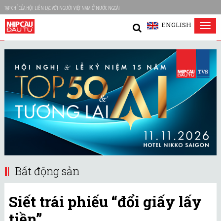
TẠP CHÍ CỦA HỘI LIÊN LẠC VỚI NGƯỜI VIỆT NAM Ở NƯỚC NGOÀI
ENGLISH
Tog
nav
Bất động sản
Siết trái phiếu “đổi giấy lấy
tiền”