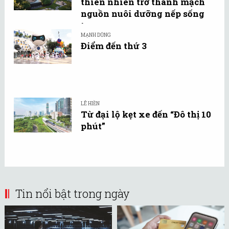
thiên nhiên trở thành mạch
nguồn nuôi dưỡng nếp sống
tự ...
MẠNH DŨNG
Điểm đến thứ 3
LÊ HIỀN
Từ đại lộ kẹt xe đến “Đô thị 10
phút”
Tin nổi bật trong ngày