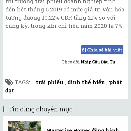
thị trường trái phiếu doanh nghiệp tính
đến hết tháng 6.2019 có mức giá trị vốn hóa
tương đương 10,22% GDP, tăng 21% so với
cùng kỳ, trong khi chỉ tiêu năm 2020 là 7%.
f | Chia sẻ bài viết
Theo dõi
Nhịp Cầu Đầu Tư
TAGS:
trái phiếu
,
đinh thế hiển
,
phát
đạt
Tin cùng chuyên mục
Masterise Homes đồng hành