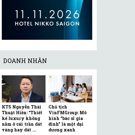
DOANH NHÂN
KTS Nguyễn Thái
Chủ tịch
Thuật Hiền: “Thiết
VinFMGroup: Mô
kế luxury không
hình "bác sĩ gia
nằm ở cái trần dát
đình" là một đại
vàng hay dát ...
dương xanh