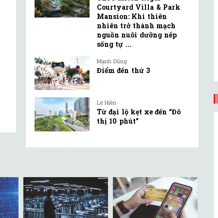
Courtyard Villa & Park
Mansion: Khi thiên
nhiên trở thành mạch
nguồn nuôi dưỡng nếp
sống tự ...
Mạnh Dũng
Điểm đến thứ 3
Lê Hiền
Từ đại lộ kẹt xe đến “Đô
thị 10 phút”