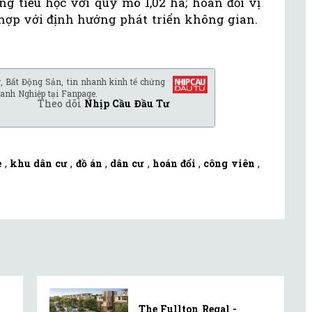
ng tiểu học với quy mô 1,02 ha; hoán đổi vị
hợp với định hướng phát triển không gian.
, Bất Động Sản, tin nhanh kinh tế chứng
anh Nghiệp tại Fanpage.
Theo dõi
Nhịp Cầu Đầu Tư
è
,
khu dân cư
,
đồ án
,
dân cư
,
hoán đổi
,
công viên
,
The Fullton Regal -