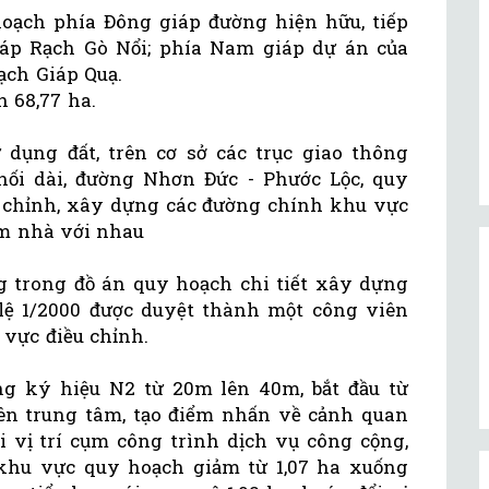
oạch phía Đông giáp đường hiện hữu, tiếp
áp Rạch Gò Nổi; phía Nam giáp dự án của
ạch Giáp Quạ.
 68,77 ha.
dụng đất, trên cơ sở các trục giao thông
i dài, đường Nhơn Đức - Phước Lộc, quy
 chỉnh, xây dựng các đường chính khu vực
óm nhà với nhau
 trong đồ án quy hoạch chi tiết xây dựng
lệ 1/2000 được duyệt thành một công viên
vực điều chỉnh.
ng ký hiệu N2 từ 20m lên 40m, bắt đầu từ
ên trung tâm, tạo điểm nhấn về cảnh quan
 vị trí cụm công trình dịch vụ công cộng,
khu vực quy hoạch giảm từ 1,07 ha xuống