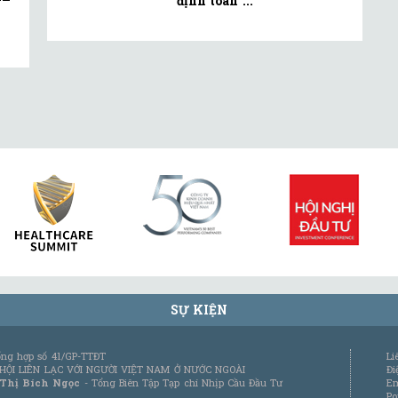
định toàn ...
SỰ KIỆN
tổng hợp số 41/GP-TTĐT
Li
 HỘI LIÊN LẠC VỚI NGƯỜI VIỆT NAM Ở NƯỚC NGOÀI
Đi
 Thị Bích Ngọc
- Tổng Biên Tập Tạp chí Nhịp Cầu Đầu Tư
Em
Po