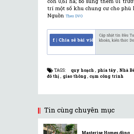
còn 0,61 ha; bổ sung thêm 01 trườ
trí một số khu chung cư cho phù 
Nguồn
Theo DVO
Cập nhật tin Đầu Tư
f | Chia sẻ bài viết
khoán, kiến thức Do
TAGS:
quy hoạch
,
phía tây
,
Nhà B
đô thị
,
giao thông
,
cụm công trình
Tin cùng chuyên mục
Masterise Homes đồng