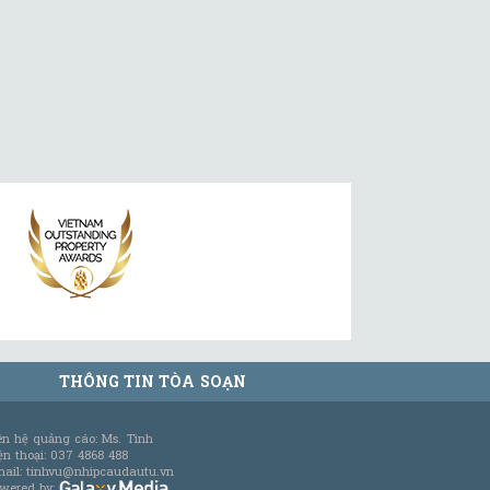
THÔNG TIN TÒA SOẠN
ên hệ quảng cáo: Ms. Tình
ện thoại: 037 4868 488
ail: tinhvu@nhipcaudautu.vn
wered by: