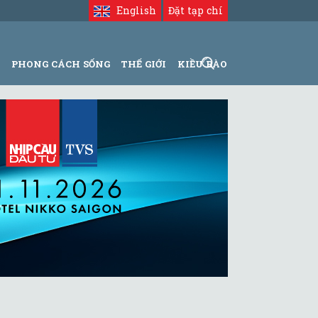
English
Đặt tạp chí
N
PHONG CÁCH SỐNG
THẾ GIỚI
KIỀU BÀO