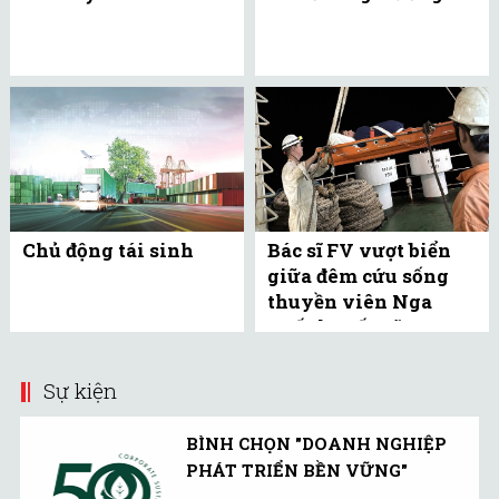
Chủ động tái sinh
Bác sĩ FV vượt biển
giữa đêm cứu sống
thuyền viên Nga
xuất huyết não
Sự kiện
BÌNH CHỌN "DOANH NGHIỆP
PHÁT TRIỂN BỀN VỮNG"