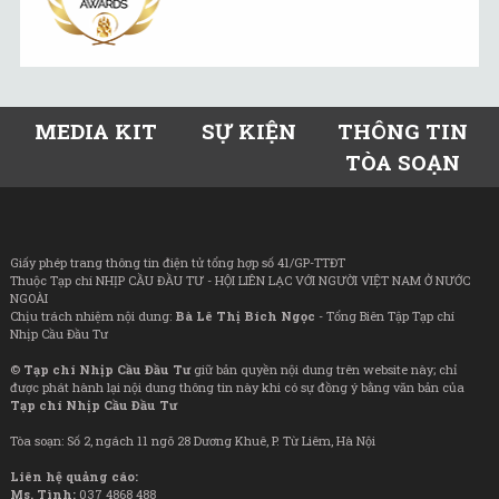
MEDIA KIT
SỰ KIỆN
THÔNG TIN
TÒA SOẠN
Giấy phép trang thông tin điện tử tổng hợp số 41/GP-TTĐT
Thuộc Tạp chí NHỊP CẦU ĐẦU TƯ - HỘI LIÊN LẠC VỚI NGƯỜI VIỆT NAM Ở NƯỚC
NGOÀI
Chịu trách nhiệm nội dung:
Bà Lê Thị Bích Ngọc
- Tổng Biên Tập Tạp chí
Nhịp Cầu Đầu Tư
©
Tạp chí Nhịp Cầu Đầu Tư
giữ bản quyền nội dung trên website này; chỉ
được phát hành lại nội dung thông tin này khi có sự đồng ý bằng văn bản của
Tạp chí Nhịp Cầu Đầu Tư
Tòa soạn: Số 2, ngách 11 ngõ 28 Dương Khuê, P. Từ Liêm, Hà Nội
Liên hệ quảng cáo:
Ms. Tình:
037 4868 488