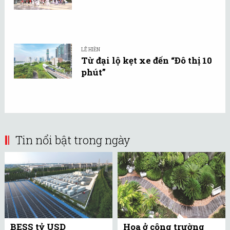
LÊ HIỀN
Từ đại lộ kẹt xe đến “Đô thị 10
phút”
Tin nổi bật trong ngày
BESS tỷ USD
Hoa ở công trường