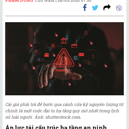
Cái giá phải trả để bước qua cánh cửa kỷ nguyên lượng tử
chính là một cuộc đại tu hạ tầng quy mô nhất trong lịch
sử loài người. Ảnh: shutterstock.com.
Áp lực tái cấu trúc hạ tầng an ninh