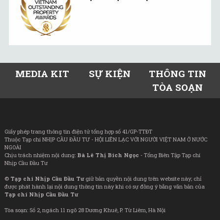
MEDIA KIT
SỰ KIỆN
THÔNG TIN
TÒA SOẠN
Giấy phép trang thông tin điện tử tổng hợp số 41/GP-TTĐT
Thuộc Tạp chí NHỊP CẦU ĐẦU TƯ - HỘI LIÊN LẠC VỚI NGƯỜI VIỆT NAM Ở NƯỚC
NGOÀI
Chịu trách nhiệm nội dung:
Bà Lê Thị Bích Ngọc
- Tổng Biên Tập Tạp chí
Nhịp Cầu Đầu Tư
©
Tạp chí Nhịp Cầu Đầu Tư
giữ bản quyền nội dung trên website này; chỉ
được phát hành lại nội dung thông tin này khi có sự đồng ý bằng văn bản của
Tạp chí Nhịp Cầu Đầu Tư
Tòa soạn: Số 2, ngách 11 ngõ 28 Dương Khuê, P. Từ Liêm, Hà Nội