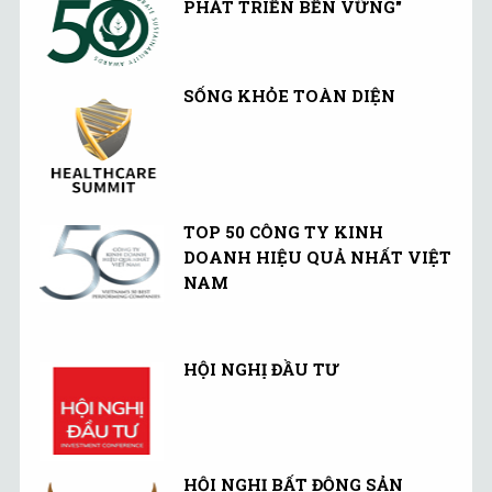
PHÁT TRIỂN BỀN VỮNG"
SỐNG KHỎE TOÀN DIỆN
TOP 50 CÔNG TY KINH
DOANH HIỆU QUẢ NHẤT VIỆT
NAM
HỘI NGHỊ ĐẦU TƯ
HỘI NGHỊ BẤT ĐỘNG SẢN