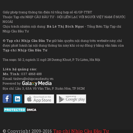
Giấy phép trang thông tin điện tử tổng hợp số 41/GP-TTĐT
Thuộc Tạp chí NHỊP CẦU ĐẦU TƯ - HỘI LIÊN LẠC VỚI NGƯỜI VIỆT NAM Ở NƯỚC
NGOÀI
Chịu trách nhiệm nội dung:
Bà Lê Thị Bích Ngọc
- Tổng Biên Tập Tạp chí
Nhịp Cầu Đầu Tư
©
Tạp chí Nhịp Cầu Đầu Tư
giữ bản quyền nội dung trên website này; chỉ
được phát hành lại nội dung thông tin này khi có sự đồng ý bằng văn bản của
Tạp chí Nhịp Cầu Đầu Tư
Tòa soạn: Số 2, ngách 11 ngõ 28 Dương Khuê, P. Từ Liêm, Hà Nội
Liên hệ quảng cáo:
Ms. Tình:
037 4868 488
Email: tinhvu@nhipcaudautu.vn
Powered by:
Địa chỉ: Lầu 3, 63A Võ Văn Tần, P. Xuân Hòa, TP. HCM
© Copyright 2009-2016
Tạp chí Nhịp Cầu Đầu Tư