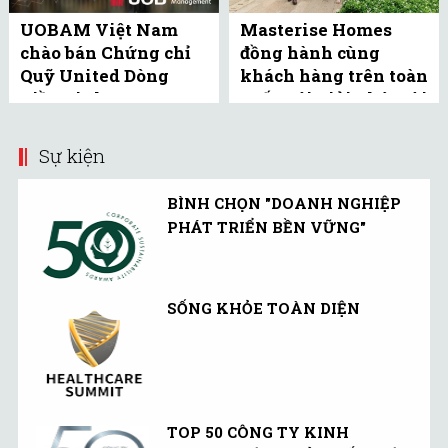
UOBAM Việt Nam
Masterise Homes
chào bán Chứng chỉ
đồng hành cùng
Quỹ United Dòng
khách hàng trên toàn
Tiền Linh Hoạt
quốc với giải pháp tài
(UMMF) ra công ...
chính ưu ...
Sự kiện
BÌNH CHỌN "DOANH NGHIỆP
PHÁT TRIỂN BỀN VỮNG"
SỐNG KHỎE TOÀN DIỆN
TOP 50 CÔNG TY KINH