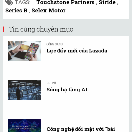
TAGS:
Touchstone Partners
,
Stride
,
Series B
,
Selex Motor
Tin cùng chuyên mục
CÔNG SANG
Lực đẩy mới của Lazada
PHI VŨ
Sóng hạ tầng AI
Công nghệ đối mặt với "bài