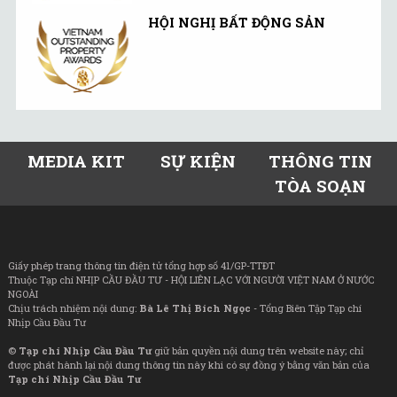
HỘI NGHỊ BẤT ĐỘNG SẢN
MEDIA KIT
SỰ KIỆN
THÔNG TIN
TÒA SOẠN
Giấy phép trang thông tin điện tử tổng hợp số 41/GP-TTĐT
Thuộc Tạp chí NHỊP CẦU ĐẦU TƯ - HỘI LIÊN LẠC VỚI NGƯỜI VIỆT NAM Ở NƯỚC
NGOÀI
Chịu trách nhiệm nội dung:
Bà Lê Thị Bích Ngọc
- Tổng Biên Tập Tạp chí
Nhịp Cầu Đầu Tư
©
Tạp chí Nhịp Cầu Đầu Tư
giữ bản quyền nội dung trên website này; chỉ
được phát hành lại nội dung thông tin này khi có sự đồng ý bằng văn bản của
Tạp chí Nhịp Cầu Đầu Tư