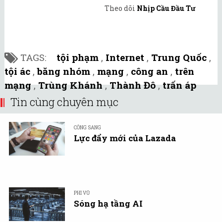
Theo dõi
Nhịp Cầu Đầu Tư
TAGS:
tội phạm
,
Internet
,
Trung Quốc
,
tội ác
,
băng nhóm
,
mạng
,
công an
,
trên
mạng
,
Trùng Khánh
,
Thành Đô
,
trấn áp
Tin cùng chuyên mục
CÔNG SANG
Lực đẩy mới của Lazada
PHI VŨ
Sóng hạ tầng AI