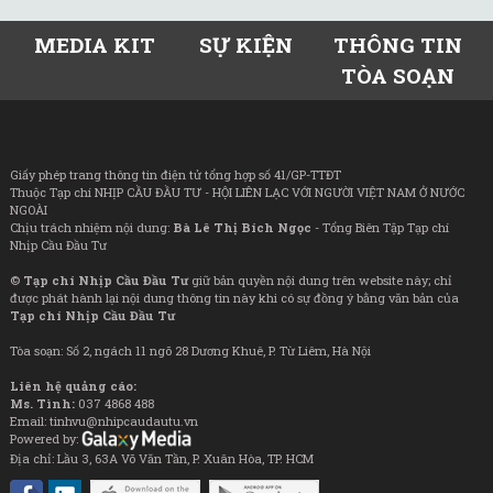
MEDIA KIT
SỰ KIỆN
THÔNG TIN
TÒA SOẠN
Giấy phép trang thông tin điện tử tổng hợp số 41/GP-TTĐT
Thuộc Tạp chí NHỊP CẦU ĐẦU TƯ - HỘI LIÊN LẠC VỚI NGƯỜI VIỆT NAM Ở NƯỚC
NGOÀI
Chịu trách nhiệm nội dung:
Bà Lê Thị Bích Ngọc
- Tổng Biên Tập Tạp chí
Nhịp Cầu Đầu Tư
©
Tạp chí Nhịp Cầu Đầu Tư
giữ bản quyền nội dung trên website này; chỉ
được phát hành lại nội dung thông tin này khi có sự đồng ý bằng văn bản của
Tạp chí Nhịp Cầu Đầu Tư
Tòa soạn: Số 2, ngách 11 ngõ 28 Dương Khuê, P. Từ Liêm, Hà Nội
Liên hệ quảng cáo:
Ms. Tình:
037 4868 488
Email: tinhvu@nhipcaudautu.vn
Powered by:
Địa chỉ: Lầu 3, 63A Võ Văn Tần, P. Xuân Hòa, TP. HCM