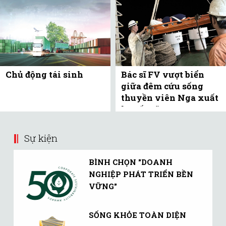
Chủ động tái sinh
Bác sĩ FV vượt biển
giữa đêm cứu sống
thuyền viên Nga xuất
huyết não
Sự kiện
BÌNH CHỌN "DOANH
NGHIỆP PHÁT TRIỂN BỀN
VỮNG"
SỐNG KHỎE TOÀN DIỆN