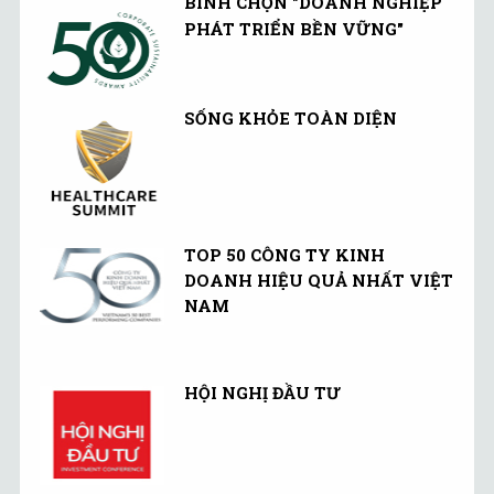
BÌNH CHỌN "DOANH NGHIỆP
PHÁT TRIỂN BỀN VỮNG"
SỐNG KHỎE TOÀN DIỆN
TOP 50 CÔNG TY KINH
DOANH HIỆU QUẢ NHẤT VIỆT
NAM
HỘI NGHỊ ĐẦU TƯ