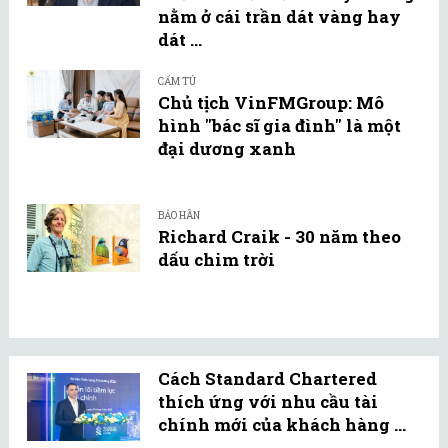
nằm ở cái trần dát vàng hay
dát ...
CẨM TÚ
Chủ tịch VinFMGroup: Mô
hình "bác sĩ gia đình" là một
đại dương xanh
BẢO HÂN
Richard Craik - 30 năm theo
dấu chim trời
Cách Standard Chartered
thích ứng với nhu cầu tài
chính mới của khách hàng ...