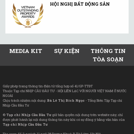
HỘI NGHỊ BẤT ĐỘNG SẢN
MEDIA KIT
SỰ KIỆN
THÔNG TIN
TÒA SOẠN
Giấy phép trang thông tin điện tử tổng hợp số 41/GP-TTĐT
Thuộc Tạp chí NHỊP CẦU ĐẦU TƯ - HỘI LIÊN LẠC VỚI NGƯỜI VIỆT NAM Ở NƯỚC
NGOÀI
Chịu trách nhiệm nội dung:
Bà Lê Thị Bích Ngọc
- Tổng Biên Tập Tạp chí
Nhịp Cầu Đầu Tư
©
Tạp chí Nhịp Cầu Đầu Tư
giữ bản quyền nội dung trên website này; chỉ
được phát hành lại nội dung thông tin này khi có sự đồng ý bằng văn bản của
Tạp chí Nhịp Cầu Đầu Tư
Tòa soạn: Số 2, ngách 11 ngõ 28 Dương Khuê, P. Từ Liêm, Hà Nội