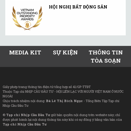
HỘI NGHỊ BẤT ĐỘNG SẢN
MEDIA KIT
SỰ KIỆN
THÔNG TIN
TÒA SOẠN
Giấy phép trang thông tin điện tử tổng hợp số 41/GP-TTĐT
Thuộc Tạp chí NHỊP CẦU ĐẦU TƯ - HỘI LIÊN LẠC VỚI NGƯỜI VIỆT NAM Ở NƯỚC
NGOÀI
Chịu trách nhiệm nội dung:
Bà Lê Thị Bích Ngọc
- Tổng Biên Tập Tạp chí
Nhịp Cầu Đầu Tư
©
Tạp chí Nhịp Cầu Đầu Tư
giữ bản quyền nội dung trên website này; chỉ
được phát hành lại nội dung thông tin này khi có sự đồng ý bằng văn bản của
Tạp chí Nhịp Cầu Đầu Tư