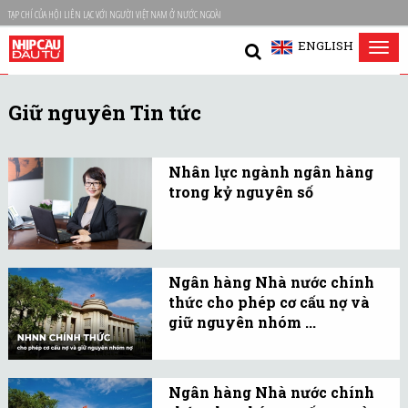
TẠP CHÍ CỦA HỘI LIÊN LẠC VỚI NGƯỜI VIỆT NAM Ở NƯỚC NGOÀI
ENGLISH
Tog
nav
Giữ nguyên Tin tức
Nhân lực ngành ngân hàng
trong kỷ nguyên số
Cuộc chiến giữ chân
nhân tài chưa bao giờ
ngừng "nóng", đặc biệt
Ngân hàng Nhà nước chính
trong bối cảnh công nghệ
thức cho phép cơ cấu nợ và
tiến bộ tạo ra những thay
giữ nguyên nhóm ...
đổi lớn lao trong ngành
Ngân hàng Nhà nước
ngân hàng.
chính thức cho phép
Ngân hàng Nhà nước chính
ngân hàng cơ cấu lại thời