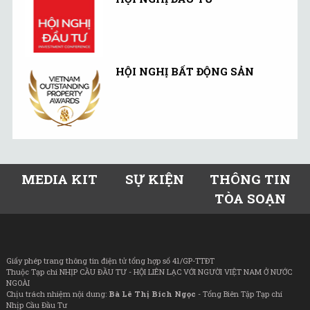
HỘI NGHỊ BẤT ĐỘNG SẢN
MEDIA KIT
SỰ KIỆN
THÔNG TIN
TÒA SOẠN
Giấy phép trang thông tin điện tử tổng hợp số 41/GP-TTĐT
Thuộc Tạp chí NHỊP CẦU ĐẦU TƯ - HỘI LIÊN LẠC VỚI NGƯỜI VIỆT NAM Ở NƯỚC
NGOÀI
Chịu trách nhiệm nội dung:
Bà Lê Thị Bích Ngọc
- Tổng Biên Tập Tạp chí
Nhịp Cầu Đầu Tư