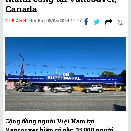
Canada
TUỆ ANH
Thứ Ba |
06/08/2024 17:47
Cộng đồng người Việt Nam tại
Vancouver hiện có gần 35.000 người,