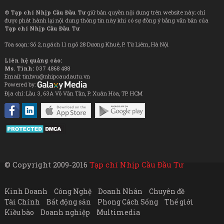
©
Tạp chí Nhịp Cầu Đầu Tư
giữ bản quyền nội dung trên website này; chỉ
được phát hành lại nội dung thông tin này khi có sự đồng ý bằng văn bản của
Tạp chí Nhịp Cầu Đầu Tư
Tòa soạn: Số 2, ngách 11 ngõ 28 Dương Khuê, P. Từ Liêm, Hà Nội
Liên hệ quảng cáo:
Ms. Tình:
037 4868 488
Email: tinhvu@nhipcaudautu.vn
Powered by:
Địa chỉ: Lầu 3, 63A Võ Văn Tần, P. Xuân Hòa, TP. HCM
© Copyright 2009-2016
Tạp chí Nhịp Cầu Đầu Tư
Kinh Doanh
Công Nghệ
Doanh Nhân
Chuyên đề
Tài Chính
Bất động sản
Phong Cách Sống
Thế giới
Kiều bào
Doanh nghiệp
Multimedia