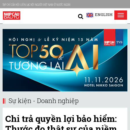
TẠP CHÍ CỦA HỘI LIÊN LẠC VỚI NGƯỜI VIỆT NAM Ở NƯỚC NGOÀI
ENGLISH
Tog
nav
Sự kiện - Doanh nghiệp
Chi trả quyền lợi bảo hiểm:
Thước đo thật sự của niềm