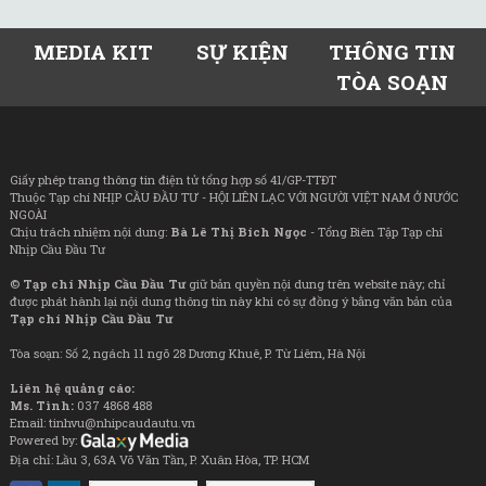
MEDIA KIT
SỰ KIỆN
THÔNG TIN
TÒA SOẠN
Giấy phép trang thông tin điện tử tổng hợp số 41/GP-TTĐT
Thuộc Tạp chí NHỊP CẦU ĐẦU TƯ - HỘI LIÊN LẠC VỚI NGƯỜI VIỆT NAM Ở NƯỚC
NGOÀI
Chịu trách nhiệm nội dung:
Bà Lê Thị Bích Ngọc
- Tổng Biên Tập Tạp chí
Nhịp Cầu Đầu Tư
©
Tạp chí Nhịp Cầu Đầu Tư
giữ bản quyền nội dung trên website này; chỉ
được phát hành lại nội dung thông tin này khi có sự đồng ý bằng văn bản của
Tạp chí Nhịp Cầu Đầu Tư
Tòa soạn: Số 2, ngách 11 ngõ 28 Dương Khuê, P. Từ Liêm, Hà Nội
Liên hệ quảng cáo:
Ms. Tình:
037 4868 488
Email: tinhvu@nhipcaudautu.vn
Powered by:
Địa chỉ: Lầu 3, 63A Võ Văn Tần, P. Xuân Hòa, TP. HCM