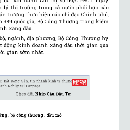
 đã ban hành Chỉ thị số 09/CT-BCT ngày
n lý thị trường trong cả nước phối hợp các
ẩn trương thực hiện các chỉ đạo Chính phủ,
o 389 quốc gia, Bộ Công Thương trong kiểm
anh xăng dầu.
c bộ, ngành, địa phương, Bộ Công Thương hy
 động kinh doanh xăng dầu thời gian qua
hời gian sớm nhất.
ư, Bất Động Sản, tin nhanh kinh tế chứng
oanh Nghiệp tại Fanpage.
Theo dõi
Nhịp Cầu Đầu Tư
ứng
,
bộ công thương
,
dầu mỏ