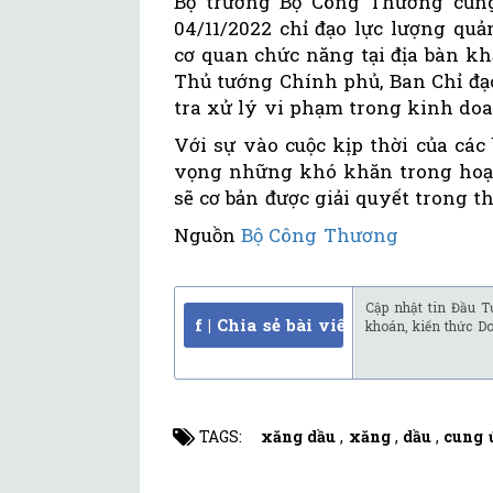
Bộ trưởng Bộ Công Thương cũng
04/11/2022 chỉ đạo lực lượng quả
cơ quan chức năng tại địa bàn kh
Thủ tướng Chính phủ, Ban Chỉ đạ
tra xử lý vi phạm trong kinh do
Với sự vào cuộc kịp thời của cá
vọng những khó khăn trong hoạt
sẽ cơ bản được giải quyết trong t
Nguồn
Bộ Công Thương
Cập nhật tin Đầu T
f | Chia sẻ bài viết
khoán, kiến thức D
TAGS:
xăng dầu
,
xăng
,
dầu
,
cung 