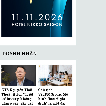
DOANH NHÂN
KTS Nguyễn Thái
Chủ tịch
Thuật Hiền: “Thiết
VinFMGroup: Mô
kế luxury không
hình "bác sĩ gia
nằm ở cái trần dát
đình" là một đại