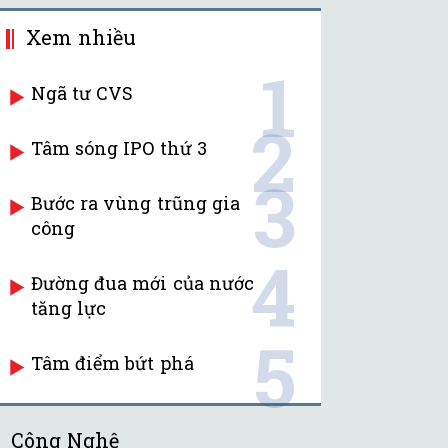
Xem nhiều
1
Ngã tư CVS
2
Tâm sóng IPO thứ 3
3
Bước ra vùng trũng gia
công
4
Đường đua mới của nước
tăng lực
5
Tâm điểm bứt phá
Công Nghệ