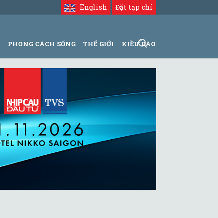
English
Đặt tạp chí
N
PHONG CÁCH SỐNG
THẾ GIỚI
KIỀU BÀO