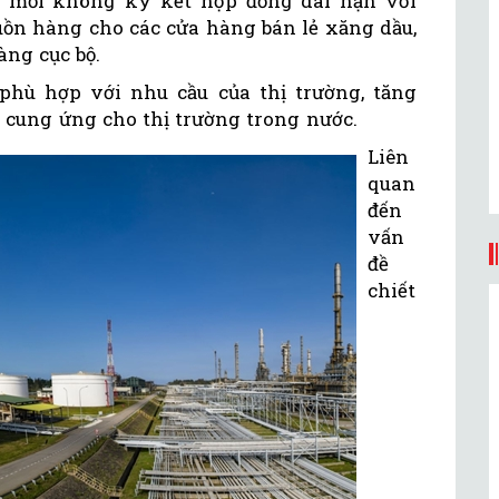
u mối không ký kết hợp đồng dài hạn với
uồn hàng cho các cửa hàng bán lẻ xăng dầu,
àng cục bộ.
phù hợp với nhu cầu của thị trường, tăng
 cung ứng cho thị trường trong nước.
Liên
quan
đến
vấn
đề
chiết