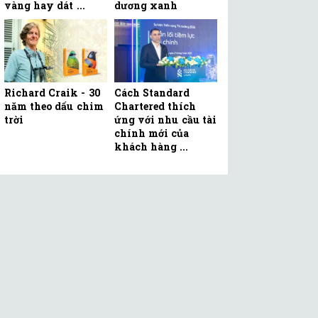
vàng hay dát ...
dương xanh
Richard Craik - 30
Cách Standard
năm theo dấu chim
Chartered thích
trời
ứng với nhu cầu tài
chính mới của
khách hàng ...