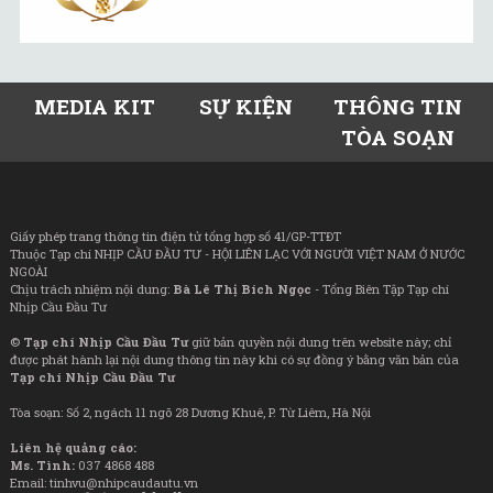
MEDIA KIT
SỰ KIỆN
THÔNG TIN
TÒA SOẠN
Giấy phép trang thông tin điện tử tổng hợp số 41/GP-TTĐT
Thuộc Tạp chí NHỊP CẦU ĐẦU TƯ - HỘI LIÊN LẠC VỚI NGƯỜI VIỆT NAM Ở NƯỚC
NGOÀI
Chịu trách nhiệm nội dung:
Bà Lê Thị Bích Ngọc
- Tổng Biên Tập Tạp chí
Nhịp Cầu Đầu Tư
©
Tạp chí Nhịp Cầu Đầu Tư
giữ bản quyền nội dung trên website này; chỉ
được phát hành lại nội dung thông tin này khi có sự đồng ý bằng văn bản của
Tạp chí Nhịp Cầu Đầu Tư
Tòa soạn: Số 2, ngách 11 ngõ 28 Dương Khuê, P. Từ Liêm, Hà Nội
Liên hệ quảng cáo:
Ms. Tình:
037 4868 488
Email: tinhvu@nhipcaudautu.vn