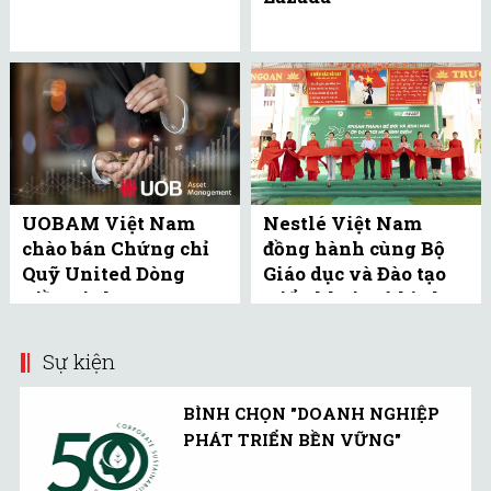
UOBAM Việt Nam
Nestlé Việt Nam
chào bán Chứng chỉ
đồng hành cùng Bộ
Quỹ United Dòng
Giáo dục và Đào tạo
Tiền Linh Hoạt
triển khai mô hình
(UMMF) ra công ...
bể bơi học đường tại
Bắc ...
Sự kiện
BÌNH CHỌN "DOANH NGHIỆP
PHÁT TRIỂN BỀN VỮNG"