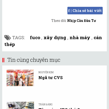
f | Chia sẻ bài viết
Theo dõi
Nhịp Cầu Đầu Tư
TAGS:
fuco
,
xây dựng
,
nhà máy
,
cán
thép
Tin cùng chuyên mục
NGUYỄN KIM
Ngã tư CVS
TRẦN ĐĂNG