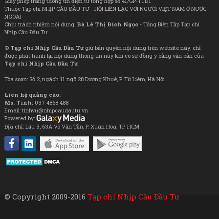
Giấy phép trang thông tin điện tử tổng hợp số 41/GP-TTĐT
Thuộc Tạp chí NHỊP CẦU ĐẦU TƯ - HỘI LIÊN LẠC VỚI NGƯỜI VIỆT NAM Ở NƯỚC
NGOÀI
Chịu trách nhiệm nội dung:
Bà Lê Thị Bích Ngọc
- Tổng Biên Tập Tạp chí
Nhịp Cầu Đầu Tư
©
Tạp chí Nhịp Cầu Đầu Tư
giữ bản quyền nội dung trên website này; chỉ
được phát hành lại nội dung thông tin này khi có sự đồng ý bằng văn bản của
Tạp chí Nhịp Cầu Đầu Tư
Tòa soạn: Số 2, ngách 11 ngõ 28 Dương Khuê, P. Từ Liêm, Hà Nội
Liên hệ quảng cáo:
Ms. Tình:
037 4868 488
Email: tinhvu@nhipcaudautu.vn
Powered by:
Địa chỉ: Lầu 3, 63A Võ Văn Tần, P. Xuân Hòa, TP. HCM
© Copyright 2009-2016
Tạp chí Nhịp Cầu Đầu Tư