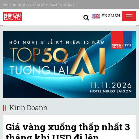
TẠP CHÍ CỦA HỘI LIÊN LẠC VỚI NGƯỜI VIỆT NAM Ở NƯỚC NGOÀI
ENGLISH
Tog
nav
Kinh Doanh
Giá vàng xuống thấp nhất 3
tháng khi USD đi lên