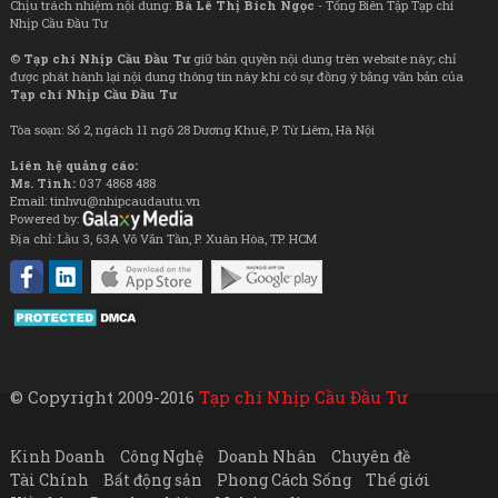
Chịu trách nhiệm nội dung:
Bà Lê Thị Bích Ngọc
- Tổng Biên Tập Tạp chí
Nhịp Cầu Đầu Tư
©
Tạp chí Nhịp Cầu Đầu Tư
giữ bản quyền nội dung trên website này; chỉ
được phát hành lại nội dung thông tin này khi có sự đồng ý bằng văn bản của
Tạp chí Nhịp Cầu Đầu Tư
Tòa soạn: Số 2, ngách 11 ngõ 28 Dương Khuê, P. Từ Liêm, Hà Nội
Liên hệ quảng cáo:
Ms. Tình:
037 4868 488
Email: tinhvu@nhipcaudautu.vn
Powered by:
Địa chỉ: Lầu 3, 63A Võ Văn Tần, P. Xuân Hòa, TP. HCM
© Copyright 2009-2016
Tạp chí Nhịp Cầu Đầu Tư
Kinh Doanh
Công Nghệ
Doanh Nhân
Chuyên đề
Tài Chính
Bất động sản
Phong Cách Sống
Thế giới