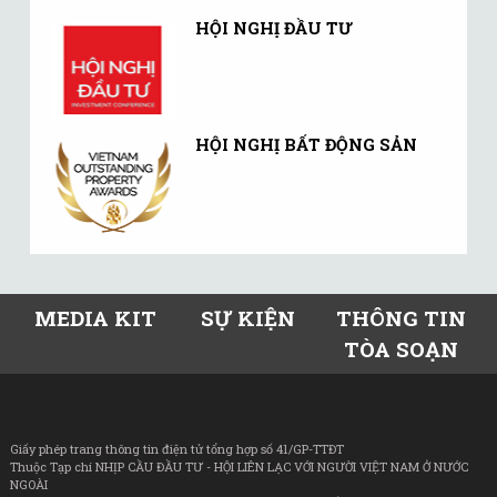
HỘI NGHỊ ĐẦU TƯ
HỘI NGHỊ BẤT ĐỘNG SẢN
MEDIA KIT
SỰ KIỆN
THÔNG TIN
TÒA SOẠN
Giấy phép trang thông tin điện tử tổng hợp số 41/GP-TTĐT
Thuộc Tạp chí NHỊP CẦU ĐẦU TƯ - HỘI LIÊN LẠC VỚI NGƯỜI VIỆT NAM Ở NƯỚC
NGOÀI