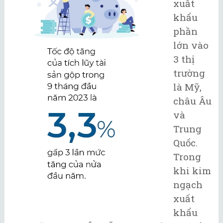
xuất
khẩu
phần
lớn vào
3 thị
trường
là Mỹ,
châu Âu
và
Trung
Quốc.
Trong
khi kim
ngạch
xuất
khẩu