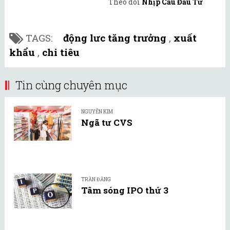
Theo dõi
Nhịp Cầu Đầu Tư
TAGS:
động lưc tăng trưởng
,
xuất
khẩu
,
chi tiêu
Tin cùng chuyên mục
NGUYỄN KIM
Ngã tư CVS
TRẦN ĐĂNG
Tâm sóng IPO thứ 3