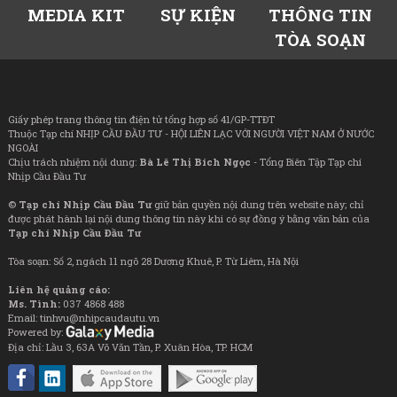
MEDIA KIT
SỰ KIỆN
THÔNG TIN
TÒA SOẠN
Giấy phép trang thông tin điện tử tổng hợp số 41/GP-TTĐT
Thuộc Tạp chí NHỊP CẦU ĐẦU TƯ - HỘI LIÊN LẠC VỚI NGƯỜI VIỆT NAM Ở NƯỚC
NGOÀI
Chịu trách nhiệm nội dung:
Bà Lê Thị Bích Ngọc
- Tổng Biên Tập Tạp chí
Nhịp Cầu Đầu Tư
©
Tạp chí Nhịp Cầu Đầu Tư
giữ bản quyền nội dung trên website này; chỉ
được phát hành lại nội dung thông tin này khi có sự đồng ý bằng văn bản của
Tạp chí Nhịp Cầu Đầu Tư
Tòa soạn: Số 2, ngách 11 ngõ 28 Dương Khuê, P. Từ Liêm, Hà Nội
Liên hệ quảng cáo:
Ms. Tình:
037 4868 488
Email: tinhvu@nhipcaudautu.vn
Powered by:
Địa chỉ: Lầu 3, 63A Võ Văn Tần, P. Xuân Hòa, TP. HCM