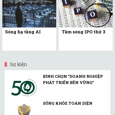
Sóng hạ tầng AI
Tâm sóng IPO thứ 3
Sự kiện
BÌNH CHỌN "DOANH NGHIỆP
PHÁT TRIỂN BỀN VỮNG"
SỐNG KHỎE TOÀN DIỆN